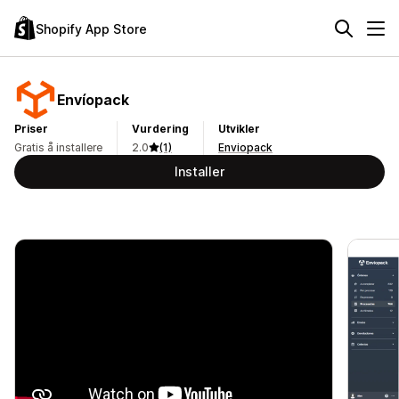
Shopify App Store
Envíopack
Priser
Vurdering
Utvikler
Gratis å installere
2.0
(1)
Enviopack
Installer