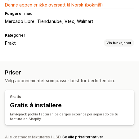
Denne appen er ikke oversatt til Norsk (bokmål)
Fungerer med
Mercado Libre
Tiendanube
Vtex
Walmart
Kategorier
Frakt
Vis funksjoner
Etiketter og emballasje
Etikettopprettelse
Returetiketter
Leveringsforsikring
Priser
Fraktregler
Leveringsdato
Bestillingssynkronisering
Velg abonnementet som passer best for bedriften din.
Transportørvalg
Fraktpriser
Administre frakt
Gratis
Bestillingssynkronisering
Sanntidssporing
Gratis å installere
Merkevarebasert sporingsside
E-postvarsler
Envíopack podría facturar los cargos externos por separado de tu
Bestillingsoppdateringer
Fraktanalyse
factura de Shopify.
Alle kostnader faktureres i USD.
Se alle prisalternativer