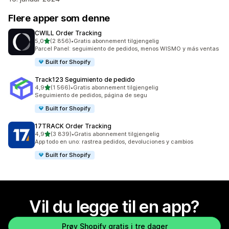
Flere apper som denne
CWILL Order Tracking
av 5 stjerner
5,0
(2 856)
•
Gratis abonnement tilgjengelig
Totalt 2856 omtaler
Parcel Panel: seguimiento de pedidos, menos WISMO y más ventas
Built for Shopify
Track123 Seguimiento de pedido
av 5 stjerner
4,9
(1 566)
•
Gratis abonnement tilgjengelig
Totalt 1566 omtaler
Seguimiento de pedidos, página de segu
Built for Shopify
17TRACK Order Tracking
av 5 stjerner
4,9
(3 839)
•
Gratis abonnement tilgjengelig
Totalt 3839 omtaler
App todo en uno: rastrea pedidos, devoluciones y cambios
Built for Shopify
Vil du legge til en app?
Prøv Shopify gratis i tre dager