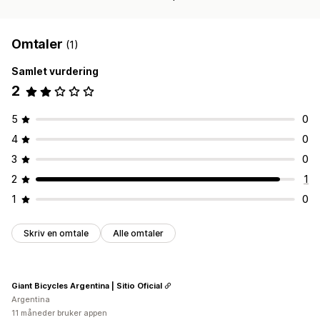
Omtaler
(1)
Samlet vurdering
2
5
0
4
0
3
0
2
1
1
0
Skriv en omtale
Alle omtaler
Giant Bicycles Argentina | Sitio Oficial
Argentina
11 måneder bruker appen