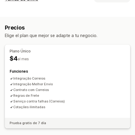
Cálculo de tasas
Basado en la empresa de transportes
Precios
Basado en la dimensión
Basado en el peso
Código postal
Elige el plan que mejor se adapte a tu negocio.
Personalización
Tiempo de entrega
Reglas personalizadas
Plano Único
$4
al mes
Funciones
Integração Correios
Integração Melhor Envio
Contrato com Correios
Regras de Frete
Serviço contra falhas (Correios)
Cotações ilimitadas
Prueba gratis de 7 día