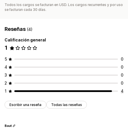
Todos los cargos se facturan en USD. Los cargos recurrentes y por uso
se facturan cada 30 días.
Reseñas
(4)
Calificación general
1
5
0
4
0
3
0
2
0
1
4
Escribir una reseña
Todas las reseñas
Baut