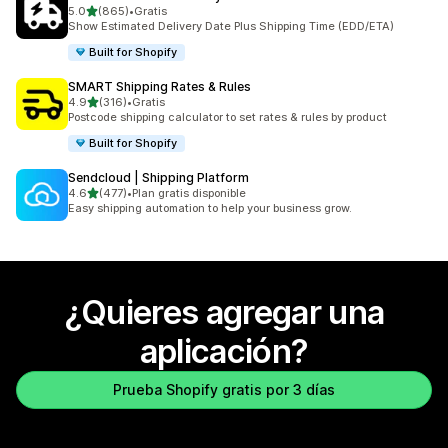
de 5 estrellas
5.0
(865)
•
Gratis
865 reseñas en total
Show Estimated Delivery Date Plus Shipping Time (EDD/ETA)
Built for Shopify
SMART Shipping Rates & Rules
de 5 estrellas
4.9
(316)
•
Gratis
316 reseñas en total
Postcode shipping calculator to set rates & rules by product
Built for Shopify
Sendcloud | Shipping Platform
de 5 estrellas
4.6
(477)
•
Plan gratis disponible
477 reseñas en total
Easy shipping automation to help your business grow.
¿Quieres agregar una
aplicación?
Prueba Shopify gratis por 3 días