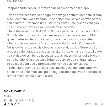
Olá, Martina.
Respondendo aos seus motivos de não recomendar o app:
- Você deve cadastrar o código de serviço contrato compatível com
o seu contrato. Você informou, não saber qual seria o correto para o
seu contrato. Enviamos uma lista, mas existe uma grande variação
nos custos e prazos caso você utilize o incorreto.
- Nós lhe dissemos DUAS VEZES que existe cache no checkout do
Shopify, depois de adicionar uma regra, você deve alterar o CEP,
quantidades ou itens no carrinho, para que o cálculo seja refeito.
- No processamento da funcionalidade da Cotação Off-line, são
feitas centenas de requisições para os serviços dos Correios, é um
processo demorado e que está sujeito a problemas de instabilidade
no serviço deles. Sendo necessários, às vezes, tentar realizá-lo em
outro horário. O uso de um código de serviço de contrato errado,
pode fazer com que o processamento não seja concluído.
- Nós respondemos todas as suas mensagens de forma objetiva,
apenas não tínhamos um tipo de regra de frete que você solicitou, e
fomos muito claros quanto a isto.
MON ENFANT
브라질
앱 사용 기간 대략 24시간
2021년 6월 21일