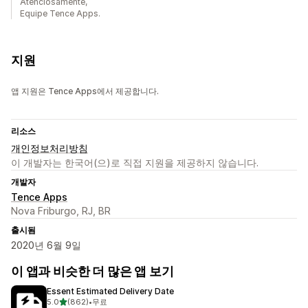
Atenciosamente,
Equipe Tence Apps.
지원
앱 지원은 Tence Apps에서 제공합니다.
리소스
개인정보처리방침
이 개발자는 한국어(으)로 직접 지원을 제공하지 않습니다.
개발자
Tence Apps
Nova Friburgo, RJ, BR
출시됨
2020년 6월 9일
이 앱과 비슷한 더 많은 앱 보기
Essent Estimated Delivery Date
별 5개 중
5.0
(862)
•
무료
총 리뷰 862개