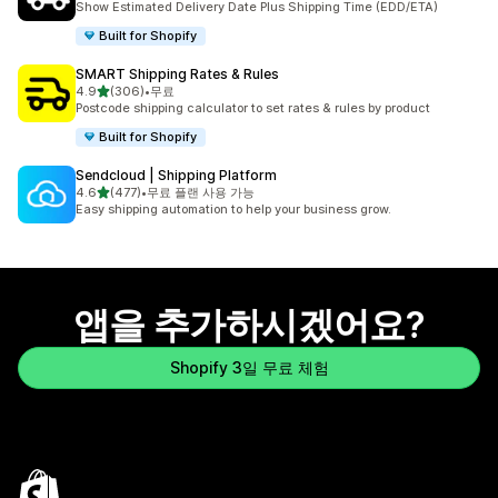
Show Estimated Delivery Date Plus Shipping Time (EDD/ETA)
Built for Shopify
SMART Shipping Rates & Rules
별 5개 중
4.9
(306)
•
무료
총 리뷰 306개
Postcode shipping calculator to set rates & rules by product
Built for Shopify
Sendcloud | Shipping Platform
별 5개 중
4.6
(477)
•
무료 플랜 사용 가능
총 리뷰 477개
Easy shipping automation to help your business grow.
앱을 추가하시겠어요?
Shopify 3일 무료 체험