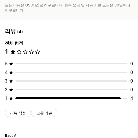
모든 비용은 USD(으)로 청구됩니다. 반복 요금 및 사용 기반 요금은 30일마다
청구됩니다.
리뷰
(4)
전체 평점
1
5
0
4
0
3
0
2
0
1
4
리뷰 작성
모든 리뷰
Baut