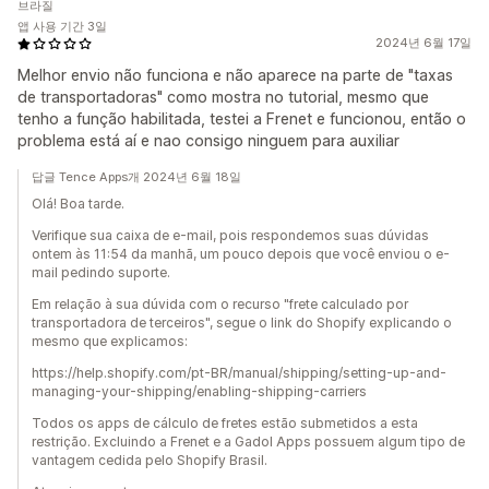
브라질
앱 사용 기간 3일
2024년 6월 17일
Melhor envio não funciona e não aparece na parte de "taxas
de transportadoras" como mostra no tutorial, mesmo que
tenho a função habilitada, testei a Frenet e funcionou, então o
problema está aí e nao consigo ninguem para auxiliar
답글 Tence Apps개 2024년 6월 18일
Olá! Boa tarde.
Verifique sua caixa de e-mail, pois respondemos suas dúvidas
ontem às 11:54 da manhã, um pouco depois que você enviou o e-
mail pedindo suporte.
Em relação à sua dúvida com o recurso "frete calculado por
transportadora de terceiros", segue o link do Shopify explicando o
mesmo que explicamos:
https://help.shopify.com/pt-BR/manual/shipping/setting-up-and-
managing-your-shipping/enabling-shipping-carriers
Todos os apps de cálculo de fretes estão submetidos a esta
restrição. Excluindo a Frenet e a Gadol Apps possuem algum tipo de
vantagem cedida pelo Shopify Brasil.