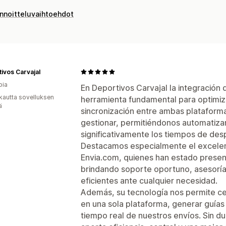
innoitteluvaihtoehdot
ivos Carvajal
bia
En Deportivos Carvajal la integración
kautta sovelluksen
herramienta fundamental para optimiza
ä
sincronización entre ambas plataformas
gestionar, permitiéndonos automatiza
significativamente los tiempos de des
Destacamos especialmente el excele
Envia.com, quienes han estado presen
brindando soporte oportuno, asesoría
eficientes ante cualquier necesidad.
Además, su tecnología nos permite cen
en una sola plataforma, generar guías 
tiempo real de nuestros envíos. Sin du