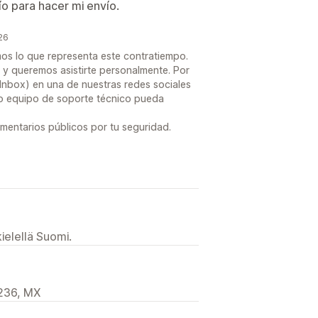
ío para hacer mi envío.
26
os lo que representa este contratiempo.
 y queremos asistirte personalmente. Por
Inbox) en una de nuestras redes sociales
ro equipo de soporte técnico pueda
omentarios públicos por tu seguridad.
ielellä Suomi.
236, MX