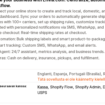
flow.
ct your online store to create and track local, domestic, an
dashboard. Sync your orders to automatically generate shipp
s with 100+ carriers, set up shipping rules, customize tra
ed with personalized notifications via SMS, WhatsApp, and 
e checkout: Real-time shipping rates at checkout.
omation: Bulk shipping labels and smart product-to-packag
rt tracking: Custom SMS, WhatsApp, and email alerts.
Agent: 24/7 assistant, metrics analysis, and business trends.
ras: Cash on delivery, insurance, pickups, and fulfillment.
Englanti, Espanja, Portugali (Brasilia), R
Tätä sovellusta ei ole käännetty kiele
 seuraavan kanssa:
Kassa
Shopify Flow
Shopify Admin
USPS