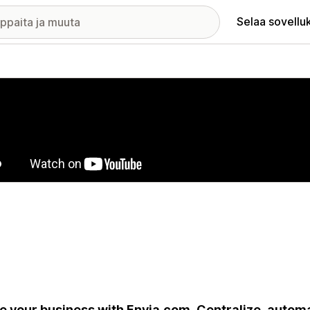
Selaa sovellu
elykuvagalleria
e your business with Envia.com. Centralize, automat