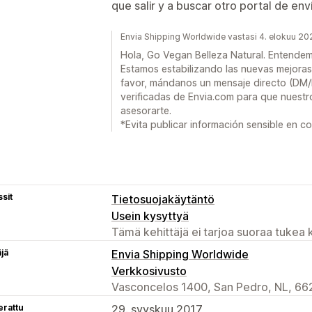
que salir y a buscar otro portal de env
Envia Shipping Worldwide vastasi 4. elokuu 20
Hola, Go Vegan Belleza Natural. Entendem
Estamos estabilizando las nuevas mejoras
favor, mándanos un mensaje directo (DM/
verificadas de Envia.com para que nuest
asesorarte.
*Evita publicar información sensible en c
sit
Tietosuojakäytäntö
Usein kysyttyä
Tämä kehittäjä ei tarjoa suoraa tukea k
äjä
Envia Shipping Worldwide
Verkkosivusto
Vasconcelos 1400, San Pedro, NL, 66
erattu
29. syyskuu 2017