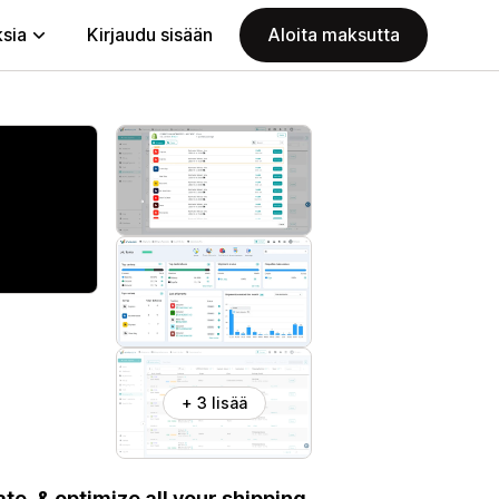
ksia
Kirjaudu sisään
Aloita maksutta
+ 3 lisää
e, & optimize all your shipping