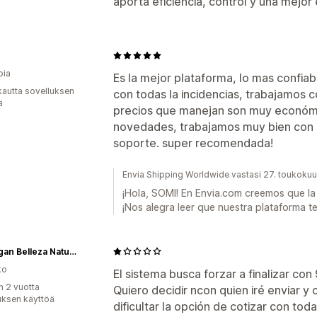
aporta eficiencia, control y una mejor
bia
Es la mejor plataforma, lo mas confia
kautta sovelluksen
con todas la incidencias, trabajamos 
ä
precios que manejan son muy económi
novedades, trabajamos muy bien con l
soporte. super recomendada!
Envia Shipping Worldwide vastasi 27. toukoku
¡Hola, SOMI! En Envia.com creemos que la 
¡Nos alegra leer que nuestra plataforma 
Go Vegan Belleza Natural
ko
El sistema busca forzar a finalizar co
n 2 vuotta
Quiero decidir ncon quien iré enviar y 
uksen käyttöä
dificultar la opción de cotizar con to