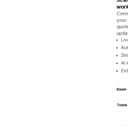
work
Conne
your 
quote
updat
Liv
Aut
Sma
AI 
Ext
Kielet
Toimii