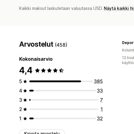
Kaikki maksut laskutetaan valuutassa USD.
Näytä kaikki h
Arvostelut
Deport
(458)
Kolum
12 kuu
Kokonaisarvio
käyttö
4,4
5
385
4
33
3
7
2
1
1
32
Kirjoita arvostelu