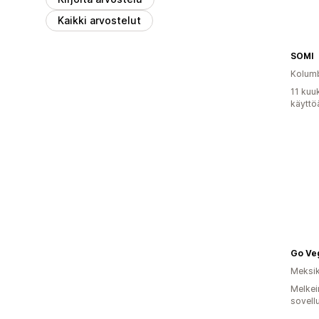
Kaikki arvostelut
SOMI
Kolum
11 kuu
käyttö
Meksi
Melkei
sovell