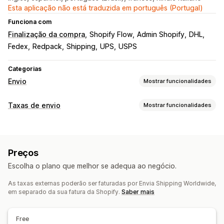
Esta aplicação não está traduzida em português (Portugal)
Funciona com
Finalização da compra
Shopify Flow
Admin Shopify
DHL
Fedex
Redpack
Shipping
UPS
USPS
Categorias
Envio
Mostrar funcionalidades
Etiquetas e embalagens
Taxas de envio
Mostrar funcionalidades
Criação de etiquetas
Personalização de etiquetas
Cálculo de taxas
Impressão em lote
Guias de remessa
Com base em transportadoras
Com base no cliente
Etiquetas de devolução
Listas de recolha
Preços
Com base no produto
Com base no peso
Várias zonas
Seguro de envio
Regras de envio
Data de entrega
Escolha o plano que melhor se adequa ao negócio.
Várias origens
Multilingue
Seleção da transportadora
Taxas de envio
As taxas externas poderão ser faturadas por Envia Shipping Worldwide,
Personalização
Gestão de envios
em separado da sua fatura da Shopify.
Saber mais
Notificações personalizadas
Restrições de caixa postal
Sincronização de encomendas
Rastreio em tempo real
Páginas de rastreio
Data de entrega
Tempo de entrega
Página de rastreio com a marca
Notificações por e-mail
Free