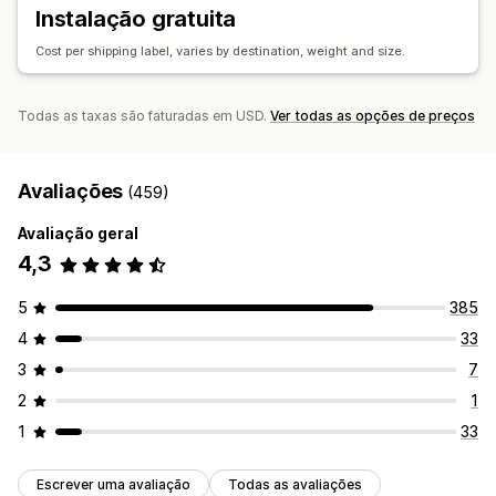
Limites de encomenda
Multilingue
Várias moedas
Atualizações de encomendas
Análise de dados de envio
Instalação gratuita
Cost per shipping label, varies by destination, weight and size.
Todas as taxas são faturadas em USD.
Ver todas as opções de preços
Avaliações
(459)
Avaliação geral
4,3
5
385
4
33
3
7
2
1
1
33
Escrever uma avaliação
Todas as avaliações