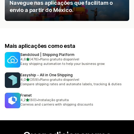
Navegue nas aplicações que facilitam o
envio a partir do México.
Mais aplicações como esta
Sendcloud | Shipping Platform
de 5 estrelas
4,6
(476)
•
Plano gratuito disponível
476 total de avaliações
Easy shipping automation to help your business grow.
Easyship ‑ All in One Shipping
de 5 estrelas
4,0
(359)
•
Plano gratuito disponível
359 total de avaliações
Compare shipping rates and automate labels, tracking & duties
Frenet
de 5 estrelas
4,2
(60)
•
Instalação gratuita
60 total de avaliações
Correios and carriers with shipping discounts