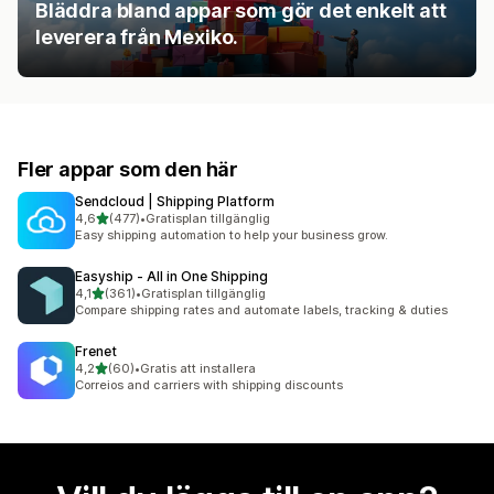
Bläddra bland appar som gör det enkelt att
leverera från Mexiko.
Fler appar som den här
Sendcloud | Shipping Platform
av 5 stjärnor
4,6
(477)
•
Gratisplan tillgänglig
477 recensioner totalt
Easy shipping automation to help your business grow.
Easyship ‑ All in One Shipping
av 5 stjärnor
4,1
(361)
•
Gratisplan tillgänglig
361 recensioner totalt
Compare shipping rates and automate labels, tracking & duties
Frenet
av 5 stjärnor
4,2
(60)
•
Gratis att installera
60 recensioner totalt
Correios and carriers with shipping discounts