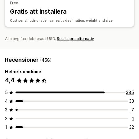
Free
Gratis att installera
Cost per shipping label, varies by destination, weight and size.
Alla avgifter debiteras i USD.
Se alla prisalternativ
Recensioner
(458)
Helhetsomdöme
4,4
5
385
4
33
3
7
2
1
1
32