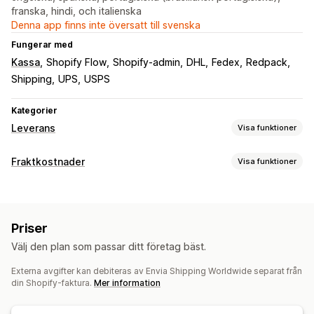
franska, hindi, och italienska
Denna app finns inte översatt till svenska
Fungerar med
Kassa
Shopify Flow
Shopify-admin
DHL
Fedex
Redpack
Shipping
UPS
USPS
Kategorier
Leverans
Visa funktioner
Etiketter och förpackningsmaterial
Fraktkostnader
Visa funktioner
Etikettskapande
Etikettanpassning
Tryckning i bulk
Prisberäkning
Följesedlar
Retursedlar
Plocklista
Fraktförsäkring
Budbaserad
Kundbaserad
Produktbaserad
Viktbaserad
Fraktregler
Leveransdatum
Flera språk
Val av budfirma
Priser
Flera zoner
Multi-origin
Fraktkostnader
Välj den plan som passar ditt företag bäst.
Anpassning
Leveranshantering
Externa avgifter kan debiteras av Envia Shipping Worldwide separat från
Anpassade meddelanden
Restriktioner för postbox
Ordersynkronisering
Spårning i realtid
din Shopify-faktura.
Mer information
Spåra sidor
Leveransdatum
Leveranstid
Ordergränser
Varumärkesanpassad spårningssida
E-postaviseringar
Flera språk
Flera valutor
Orderuppdateringar
Leveransanalys