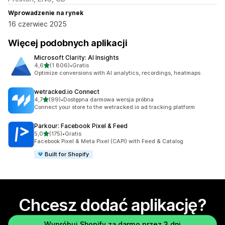
Wprowadzenie na rynek
16 czerwiec 2025
Więcej podobnych aplikacji
Microsoft Clarity: AI Insights
na 5 gwiazdek
4,6
(1 806)
•
Gratis
Łączna liczba recenzji: 1806
Optimize conversions with AI analytics, recordings, heatmaps
wetracked.io Connect
na 5 gwiazdek
4,7
(99)
•
Dostępna darmowa wersja próbna
Łączna liczba recenzji: 99
Connect your store to the wetracked.io ad tracking platform
Parkour: Facebook Pixel & Feed
na 5 gwiazdek
5,0
(175)
•
Gratis
Łączna liczba recenzji: 175
Facebook Pixel & Meta Pixel (CAPI) with Feed & Catalog
Built for Shopify
Chcesz dodać aplikację?
Wypróbuj Shopify za darmo przez 3 dni