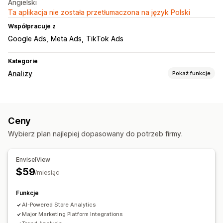
Angielski
Ta aplikacja nie została przetłumaczona na język Polski
Współpracuje z
Google Ads
Meta Ads
TikTok Ads
Kategorie
Analizy
Pokaż funkcje
Zachowanie klientów
Śledzenie w czasie rzeczywistym
Śledzenie aktywności
Ceny
Segmentacja
Analiza lojalności
Wybierz plan najlepiej dopasowany do potrzeb firmy.
Marketing i sprzedaż
Analiza AI
Atrybucja marketingowa
EnviselView
Analizy realizacji zakupu
ROAS
Śledzenie zakupu
$59
/miesiąc
Analiza lejka
Funkcje
Materiały wizualne i raporty
AI-Powered Store Analytics
Analizy pulpitu
Raporty dotyczące wielu sklepów
Major Marketing Platform Integrations