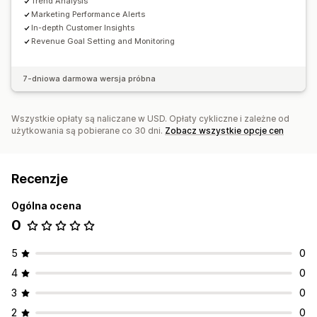
Wskaźniki referencyjne
Trend Analysis
Niestandardowe raporty
Marketing Performance Alerts
Dane archiwalne
In-depth Customer Insights
Revenue Goal Setting and Monitoring
7-dniowa darmowa wersja próbna
Wszystkie opłaty są naliczane w USD. Opłaty cykliczne i zależne od
użytkowania są pobierane co 30 dni.
Zobacz wszystkie opcje cen
Recenzje
Ogólna ocena
0
5
0
4
0
3
0
2
0