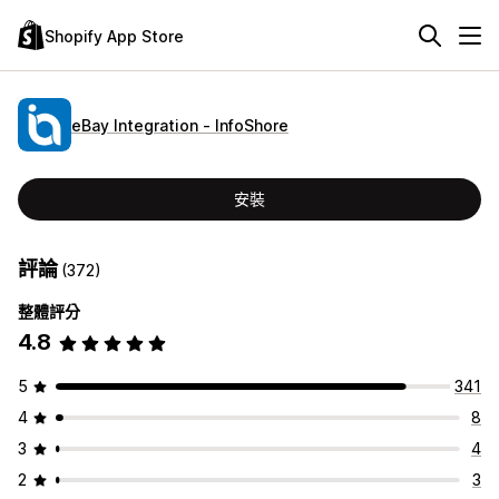
Shopify App Store
eBay Integration ‑ InfoShore
安裝
評論
(372)
整體評分
4.8
5
341
4
8
3
4
2
3