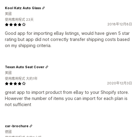
Kool Katz Auto Glass
美國
使用應用程式 23天
2018年12月8日
Good app for importing eBay listings, would have given 5 star
rating but app did not correctly transfer shipping costs based
on my shipping criteria.
Texan Auto Seat Cover
美國
使用應用程式 大約1年
2020年12月3日
great app to import product from eBay to your Shopify store.
However the number of items you can import for each plan is
not sufficient
car-brochure
德國