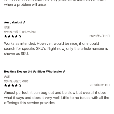
when a problem will arise.
Ausgeknipst
德國
使用應用程式 大約21小時
2024年7月12日
Works as intended. However, would be nice, if one could
search for specific SKU's. Right now, only the article number is
shown as SKU.
Realtime Design Ltd t/a Silver Wholesaler
英國
使用應用程式 7個月
2023年9月11日
Almost perfect, it can bug out and be slow but overall it does
what it says and does it very well. Little to no issues with all the
offerings this service provides