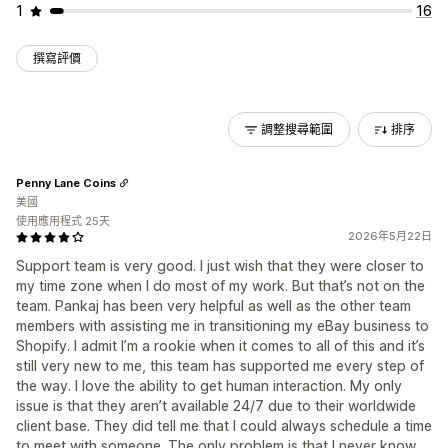
1
16
撰寫評價
調整搜尋範圍
排序
Penny Lane Coins
美國
使用應用程式 25天
2026年5月22日
Support team is very good. I just wish that they were closer to
my time zone when I do most of my work. But that’s not on the
team. Pankaj has been very helpful as well as the other team
members with assisting me in transitioning my eBay business to
Shopify. I admit I’m a rookie when it comes to all of this and it’s
still very new to me, this team has supported me every step of
the way. I love the ability to get human interaction. My only
issue is that they aren’t available 24/7 due to their worldwide
client base. They did tell me that I could always schedule a time
to meet with someone. The only problem is that I never know