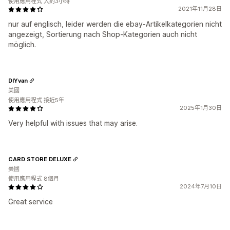
使用應用程式 大約3小時
2021年11月28日
nur auf englisch, leider werden die ebay-Artikelkategorien nicht
angezeigt, Sortierung nach Shop-Kategorien auch nicht
möglich.
DIYvan
美國
使用應用程式 接近5年
2025年1月30日
Very helpful with issues that may arise.
CARD STORE DELUXE
美國
使用應用程式 8個月
2024年7月10日
Great service