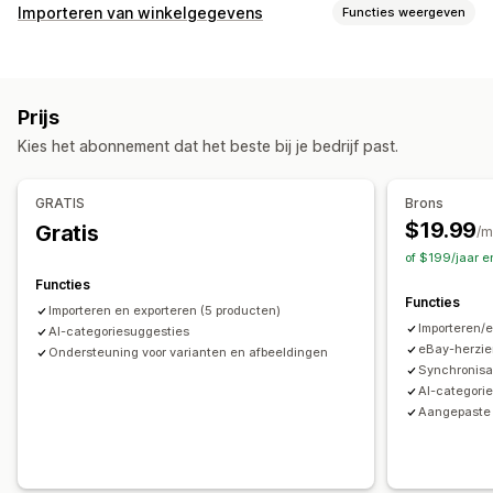
Synchronisatietype
Importeren van winkelgegevens
Functies weergeven
Bestellingen
Prijzen
Productdetails
Varianten
SKU's
Gegevenssynchronisatie
Barcodes
Automatisch
Handmatig
Bulk
Realtime
Automatische updates
Voorraadsynchronisatie
Gepland
Aangepast
Prijs
Synchronisatie van bestellingen
Synchronisatie van prijzen
Meldingen en rapporten
Kies het abonnement dat het beste bij je bedrijf past.
Productsynchronisatie
Tweerichtingssynchronisatie
Geautomatiseerde meldingen
Aangepaste meldingen
Synchronisatie in real time
Geplande synchronisatie
Updates van bestellingen
E-mailmeldingen
Foutrapporten
GRATIS
Brons
Gegevensmigratie
Voorraadmeldingen
Meldingen bij lage voorraad
$19.99
Gratis
/m
Bulkexport
Bulkimport
Geplande export
Gegevensimport en -export
Status in realtime
of $199/jaar e
Geplande import
Ondersteuning van grote bestanden
Gedetailleerde logboeken
Functies
Functies
CSV
Bulkupdates
Collecties
Voorraad
Metavelden
Importeren en exporteren (5 producten)
Importeren/
Bestellingen
AI-categoriesuggesties
Producten
Replatform
eBay-herzi
Ondersteuning voor varianten en afbeeldingen
Synchronisat
AI-categorie
Aangepaste 