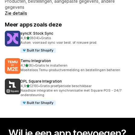
Producten, bestellingen, aangepaste gegevens, andere
gegevens
Zie details
Meer apps zoals deze
syncX: Stock Sync
van 5 sterren
4,8
(804)
•
Gratis
804 recensies in totaal
Autom. voorraad sync voor best. of nieuwe prod.
Built for Shopify
Temu Integration
van 5 sterren
4,1
(8)
•
Gratis te installeren
8 recensies in totaal
Moeiteloos Temu-productvermelding en bestellingen beheren
DPL Square Integration
van 5 sterren
4,9
(219)
•
Gratis proefperiode beschikbaar
219 recensies in totaal
Naadloze integratie en synchronisatie met Square POS - 24/7
ondersteuning
Built for Shopify
Wil je een app toevoegen?