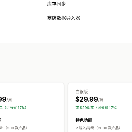
库存同步
同步类型
商店数据导入器
订单
价格
产品详细信息
多属性
SKU
数据同步
自定义
自动更新
库存同步
订单同步
价格同步
通知和报告
预定同步
自动化提醒
自定义通知
订单更新
电子
数据迁移
库存不足提醒
数据导入和导出
实时状
批量导出
批量导入
预定导出
预定导入
产品系列
库存
元字段
订单
产品
更
白银版
99
$29.99
/月
/月
9/年（可节省 17%）
或 $299/年（可节省 17%）
能
特色功能
出（500 款产品）
导入/导出（2000 款产品）