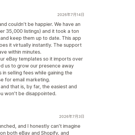
2026年7月14日
 and couldn't be happier. We have an
 35,000 listings) and it took a ton
er and keep them up to date. This app
es it virtually instantly. The support
ave within minutes.
ur eBay templates so it imports over
wed us to grow our presence away
n selling fees while gaining the
e for email marketing.
 and that is, by far, the easiest and
you won't be disappointed.
2026年7月3日
launched, and I honestly can't imagine
l on both eBay and Shopify, and