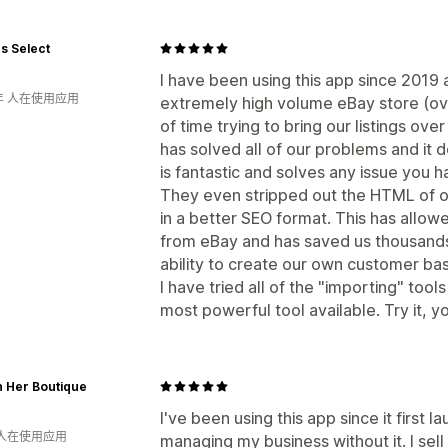
s Select
I have been using this app since 2019
年 人在使用应用
extremely high volume eBay store (over
of time trying to bring our listings ov
has solved all of our problems and it do
is fantastic and solves any issue you h
They even stripped out the HTML of o
in a better SEO format. This has allo
from eBay and has saved us thousands i
ability to create our own customer bas
I have tried all of the "importing" tools
most powerful tool available. Try it, 
n Her Boutique
I've been using this app since it first 
 人在使用应用
managing my business without it. I sel