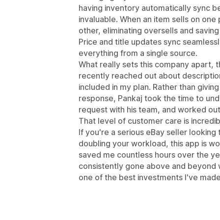
having inventory automatically sync 
invaluable. When an item sells on one 
other, eliminating oversells and savi
Price and title updates sync seamless
everything from a single source.
What really sets this company apart, th
recently reached out about descriptio
included in my plan. Rather than givin
response, Pankaj took the time to un
request with his team, and worked out 
That level of customer care is incredib
If you're a serious eBay seller looking
doubling your workload, this app is w
saved me countless hours over the ye
consistently gone above and beyond w
one of the best investments I've made