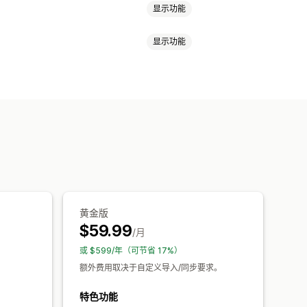
显示功能
显示功能
条码
自动
手动
批量
实时
预定
产品同步
双向同步
实时同步
邮件提醒
错误报告
库存提醒
态
详细日志
大文件支持
CSV
批量更新
换平台
黄金版
$59.99
/月
或 $599/年（可节省 17%）
额外费用取决于自定义导入/同步要求。
特色功能