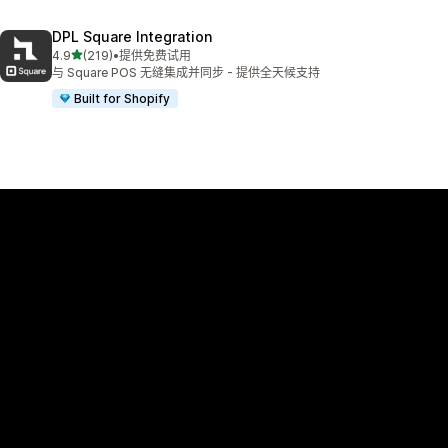
DPL Square Integration
星（满分 5 星）
4.9
(219)
•
提供免费试用
总共 219 条评论
与 Square POS 无缝集成并同步 - 提供全天候支持
Built for Shopify