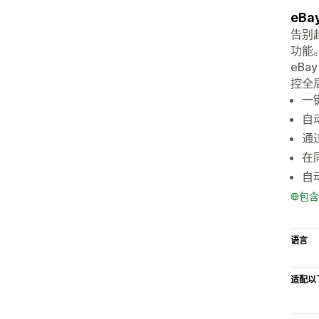
eB
告别超
功能
eB
控全
一
自
通
在
自
包含
语言
适配以