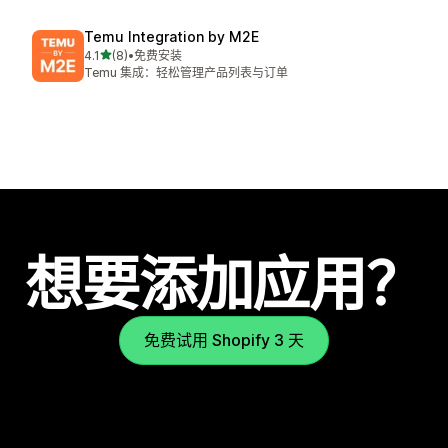
Temu Integration by M2E
星（满分 5 星）
4.1
(8)
•
免费安装
总共 8 条评论
Temu 集成：轻松管理产品列表与订单
想要添加应用？
免费试用 Shopify 3 天