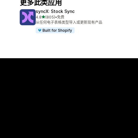
更多此类应用
syncX: Stock Sync
星（满分 5 星）
4.8
(805)
•
免费
总共 805 条评论
从任何电子表格类型导入或更新现有产品
Built for Shopify