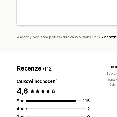
Všechny poplatky jsou fakturovány v měně USD.
Zobrazi
Recenze
LUXEB
(112)
Spojen
Doba p
Celkové hodnocení
měsíci
4,6
5
105
4
2
3
0