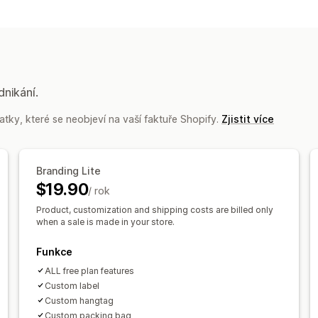
Přizpůsobení produktů
Soukromé štítky
Vlastní balení
Navrh
Přibalené drobnosti
Personalizace
V
Produkty
Celoplošný potisk
Tašky
Deky
Odě
dnikání.
Dárky ke svátkům
Domácí dekorace
tky, které se neobjeví na vaší faktuře Shopify.
Zjistit více
Chovatelské potřeby
Nástěnné deko
Možnosti dopravy
Branding Lite
Hromadná doprava
Vlastní doprava
$19.90
/ rok
Vícenásobná doprava
Aktualizace v 
Product, customization and shipping costs are billed only
when a sale is made in your store.
Funkce
ALL free plan features
Custom label
Custom hangtag
Custom packing bag