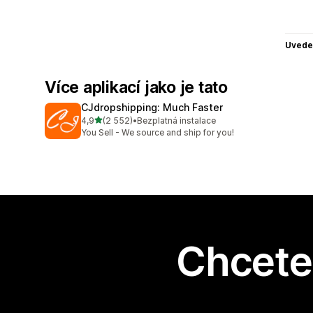
Uvede
Více aplikací jako je tato
CJdropshipping: Much Faster
z 5 hvězd
4,9
(2 552)
•
Bezplatná instalace
Celkový počet recenzí: 2552
You Sell - We source and ship for you!
Chcete 