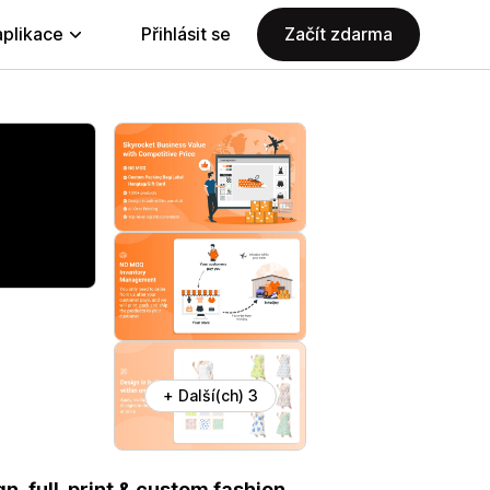
aplikace
Přihlásit se
Začít zdarma
+ Další(ch) 3
n, full-print & custom fashion