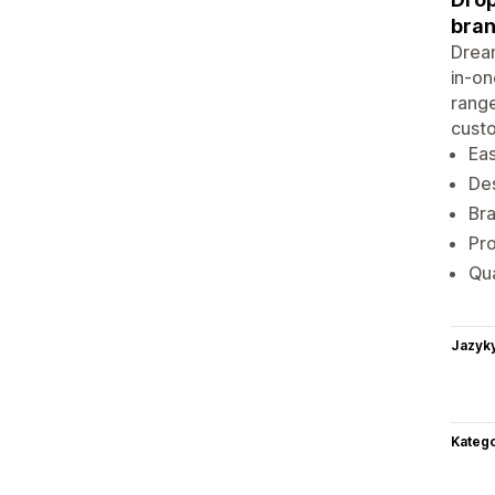
bra
Dream
in-on
range
custo
Eas
Des
Bra
Pro
Qu
Jazyk
Katego