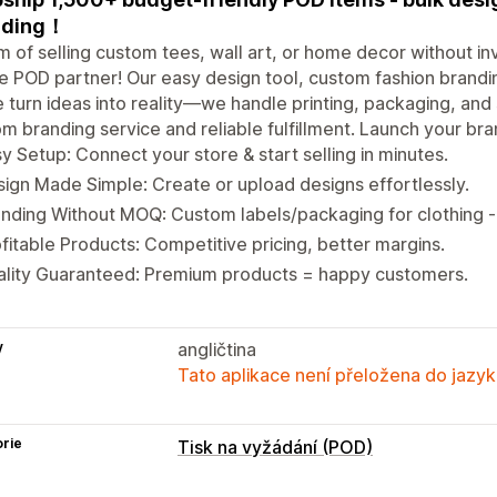
nding！
 of selling custom tees, wall art, or home decor without inv
e POD partner! Our easy design tool, custom fashion brandi
 turn ideas into reality—we handle printing, packaging, and s
m branding service and reliable fulfillment. Launch your b
y Setup: Connect your store & start selling in minutes.
ign Made Simple: Create or upload designs effortlessly.
nding Without MOQ: Custom labels/packaging for clothing 
fitable Products: Competitive pricing, better margins.
ality Guaranteed: Premium products = happy customers.
y
angličtina
Tato aplikace není přeložena do jazyk
rie
Tisk na vyžádání (POD)