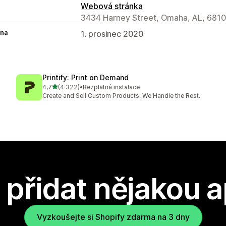
Webová stránka
3434 Harney Street, Omaha, AL, 6810
na
1. prosinec 2020
Printify: Print on Demand
z 5 hvězd
4,7
(4 322)
•
Bezplatná instalace
Celkový počet recenzí: 4322
Create and Sell Custom Products, We Handle the Rest.
přidat nějakou a
Vyzkoušejte si Shopify zdarma na 3 dny