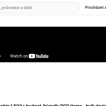
Procházet 
ie propagovaných obrázků
ship 1,500+ budget-friendly POD items - bulk desig