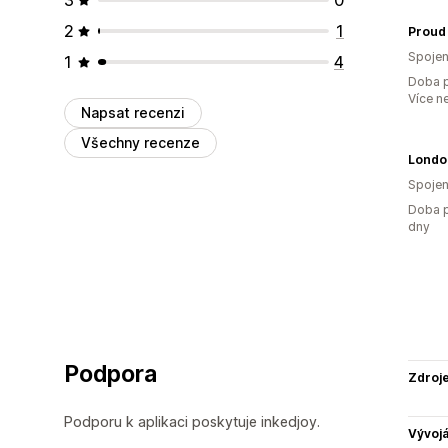
2
1
Proud 
Spojen
1
4
Doba p
Více n
Napsat recenzi
Všechny recenze
Londo
Spojen
Doba p
dny
Podpora
Zdroj
Podporu k aplikaci poskytuje inkedjoy.
Vývojá