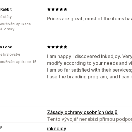
Rabbit
é státy
Prices are great, most of the items hav
oužívání aplikace:
ež 2 roky
n Look
é království
I am happy I discovered Inkedjoy. Very
oužívání aplikace: 15
modify according to your needs and v
I am so far satisfied with their services
I use the branding program, and I can 
e
Zásady ochrany osobních údajů
Tento vývojář nenabízí přímou podpor
ř
inkedjoy