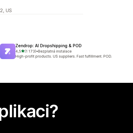
2, US
Zendrop: AI Dropshipping & POD
z 5 hvězd
4,5
(1 173)
•
Bezplatná instalace
Celkový počet recenzí: 1173
High-profit products. US suppliers. Fast fulfillment. POD.
plikaci?