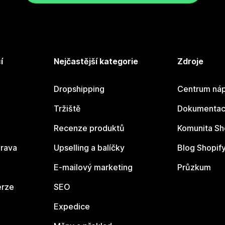
í
Nejčastější kategorie
Zdroje
Dropshipping
Centrum náp
Tržiště
Dokumentace
Recenze produktů
Komunita Sh
rava
Upselling a balíčky
Blog Shopif
E-mailový marketing
Průzkum
erze
SEO
Expedice