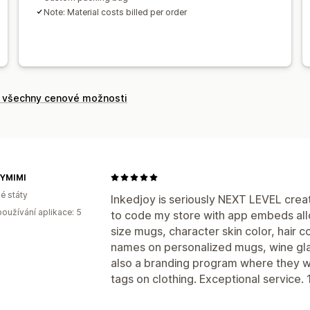
Note: Material costs billed per order
t všechny cenové možnosti
YMIMI
é státy
Inkedjoy is seriously NEXT LEVEL creati
oužívání aplikace: 5
to code my store with app embeds al
size mugs, character skin color, hair c
names on personalized mugs, wine gla
also a branding program where they wi
tags on clothing. Exceptional service.