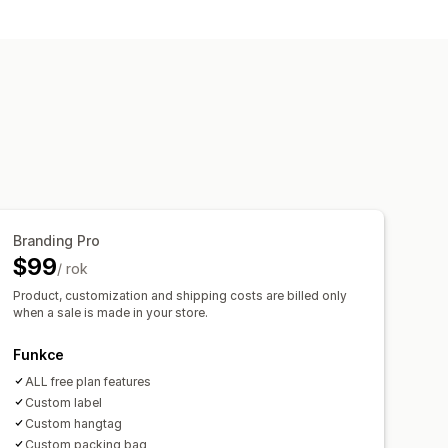
ovací nástroje
Generátor maket
lastní šablony
vy
Klobouky a čepice
Obuv
Laserové výrobky
Šperky
race
Bio
Branding Pro
Celosvětové plnění
$99
/ rok
reálném čase
Sledování objednávek
Product, customization and shipping costs are billed only
when a sale is made in your store.
Funkce
ALL free plan features
Custom label
Custom hangtag
Custom packing bag