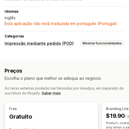
Idiomas
inglês
Esta aplicação não está traduzida em português (Portugal)
Categorias
Impressão mediante pedido (POD)
Mostrar funcionalidades
Personalização de produto
Etiquetas próprias
Embalagem personalizada
Preços
Ferramentas de design
Gerador de maquetes
Escolha o plano que melhor se adequa ao negócio.
Embalagens
Personalização
Modelos personalizados
As taxas externas poderão ser faturadas por inkedjoy, em separado da
Produtos
sua fatura da Shopify.
Saber mais
Impressão total
Malas
Cobertores
Vestuário
Chapéus
Sapatos
Presentes de época festiva
Decoração do lar
Free
Branding Lite
Artesanato a laser
Joalharia
Produtos para animais
$19.90
Gratuito
/ 
Arte mural
Orgânico
Product, custo
only when a sa