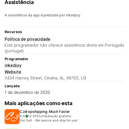
Assistência
A assistência da app é prestada por inkedjoy.
Recursos
Política de privacidade
Este programador não oferece assistência direta em Português
(portugal).
Programador
inkedjoy
Website
3434 Harney Street, Omaha, AL, 68102, US
Lançada
1 de dezembro de 2020
Mais aplicações como esta
CJdropshipping: Much Faster
de 5 estrelas
4,9
(2.550)
•
Instalação gratuita
2550 total de avaliações
You Sell - We source and ship for you!