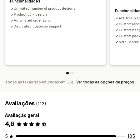
Funcionalidades
Opções de envio
Unlimited number of product designs
Envio em lote
Envio personalizado
Processamento global
Funcionalida
Product bulk design
Envio múltiplo
Atualizações em tempo real
ALL free pla
Automated order sync
Custom labe
Rastreio de encomendas
Dedicated customer support
Custom han
Custom pack
Note: Materia
Todas as taxas são faturadas em USD.
Ver todas as opções de preços
Avaliações
(112)
Avaliação geral
4,6
5
105