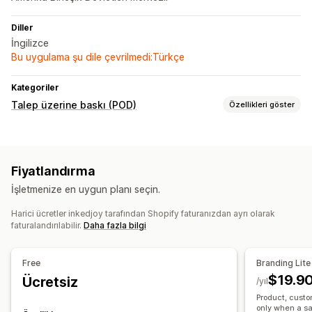
Diller
İngilizce
Bu uygulama şu dile çevrilmedi:Türkçe
Kategoriler
Talep üzerine baskı (POD)
Özellikleri göster
Ürün özelleştirme
Şahsi etiketler
Özel ambalaj
Tasarım araçları
Fiyatlandırma
Model oluşturucu
Ambalaj ekstraları
Kişiselleştirme
İşletmenize en uygun planı seçin.
Özel şablonlar
Harici ücretler inkedjoy tarafından Shopify faturanızdan ayrı olarak
Ürünler
faturalandırılabilir.
Daha fazla bilgi
Tüm yüzey baskı
Çantalar
Battaniyeler
Giyim
Şapkalar
Ayakkabılar
Yılbaşı hediyeleri
Ev dekorasyonu
Free
Branding Lite
Lazer el işleri
Takı
Evcil hayvan ürünleri
Duvar resimleri
$19.9
Ücretsiz
/yıl
Organik
Product, custo
only when a sa