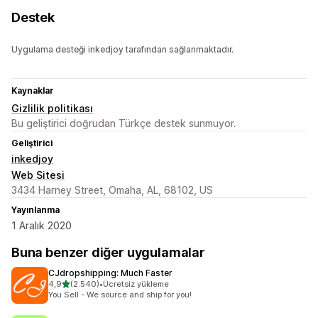
Destek
Uygulama desteği inkedjoy tarafından sağlanmaktadır.
Kaynaklar
Gizlilik politikası
Bu geliştirici doğrudan Türkçe destek sunmuyor.
Geliştirici
inkedjoy
Web Sitesi
3434 Harney Street, Omaha, AL, 68102, US
Yayınlanma
1 Aralık 2020
Buna benzer diğer uygulamalar
CJdropshipping: Much Faster
5 yıldız üzerinden
4,9
(2.540)
•
Ücretsiz yükleme
toplam 2540 değerlendirme
You Sell - We source and ship for you!