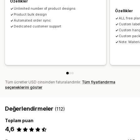
Özellikler
Kargo seçenekleri
Unlimited number of product designs
Toplu kargo
Özel kargo
Global gönderim
Çoklu kargo
Özellikler
Product bulk design
Gerçek zamanlı güncellemeler
Sipariş takibi
ALL free pla
Automated order sync
Custom labe
Dedicated customer support
Custom han
Custom pack
Note: Materia
Tüm ücretler USD cinsinden faturalandırılır.
Tüm fiyatlandırma
seçeneklerini göster
Değerlendirmeler
(112)
Toplam puan
4,6