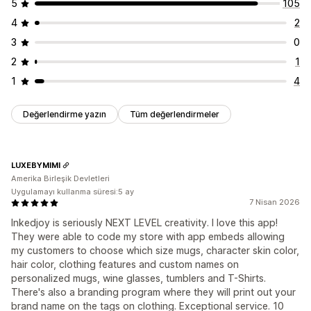
5
105
4
2
3
0
2
1
1
4
Değerlendirme yazın
Tüm değerlendirmeler
LUXEBYMIMI
Amerika Birleşik Devletleri
Uygulamayı kullanma süresi:5 ay
7 Nisan 2026
Inkedjoy is seriously NEXT LEVEL creativity. I love this app!
They were able to code my store with app embeds allowing
my customers to choose which size mugs, character skin color,
hair color, clothing features and custom names on
personalized mugs, wine glasses, tumblers and T-Shirts.
There's also a branding program where they will print out your
brand name on the tags on clothing. Exceptional service. 10