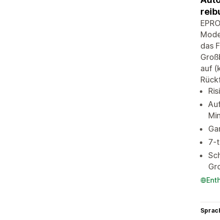
rei
EPROL
Mode
das F
Großb
auf (
Rück
Ris
Auf
Mi
Gar
7-
Sch
Gro
Ent
Sprac