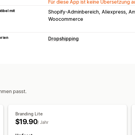
Für diese App ist keine Übersetzung 
ibel mit
Shopify-Adminbereich
Aliexpress
Am
Woocommerce
orien
Dropshipping
Produkte, die du verkaufen kannst
Kleidung und Accessoires
Taschen u
Gesundheit und Schönheit
Elektronik
Unterhaltung und Medien
Spielzeug 
Sportartikel
Haustierprodukte
Möbe
hmen passt.
Autoteile
Ausgereifte Produkte
Beschaffungsstandorte
Australien
China
Vereinigte Staaten
Branding Lite
$19.90
/ Jahr