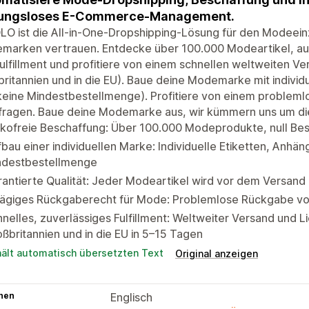
bungsloses E-Commerce-Management.
O ist die All-in-One-Dropshipping-Lösung für den Modeeinz
marken vertrauen. Entdecke über 100.000 Modeartikel, aut
ulfillment und profitiere von einem schnellen weltweiten Ve
ritannien und in die EU). Baue deine Modemarke mit indivi
keine Mindestbestellmenge). Profitiere von einem problem
fragen. Baue deine Modemarke aus, wir kümmern uns um die
ikofreie Beschaffung: Über 100.000 Modeprodukte, null Be
bau einer individuellen Marke: Individuelle Etiketten, Anh
ndestbestellmenge
antierte Qualität: Jeder Modeartikel wird vor dem Versand
tägiges Rückgaberecht für Mode: Problemlose Rückgabe vo
nelles, zuverlässiges Fulfillment: Weltweiter Versand und L
ßbritannien und in die EU in 5–15 Tagen
hält automatisch übersetzten Text
Original anzeigen
hen
Englisch