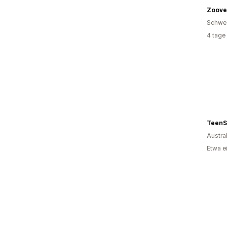
Zoove
Schwe
4 tage
TeenS
Austra
Etwa e