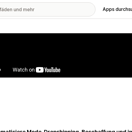
Apps durchs
stellte Bildergalerie
matisiere Mode-Dropshipping, Beschaffung und ind