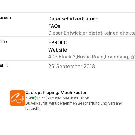
urcen
Datenschutzerklärung
FAQs
Dieser Entwickler bietet keinen direk
kler
EPROLO
Website
4D3 Block 2,Busha Road,Longgang, 
ührt
26. September 2018
CJdropshipping: Much Faster
von 5 Sternen
4,9
(2.545)
•
Kostenlose Installation
2545 Rezensionen insgesamt
Du verkaufst, wir übernehmen Beschaffung und Versand
für dich!