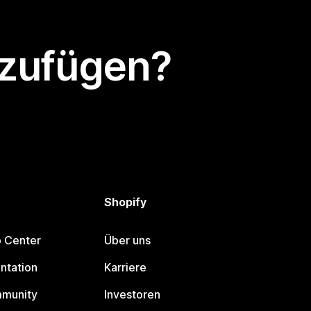
nzufügen?
Shopify
p Center
Über uns
ntation
Karriere
mmunity
Investoren