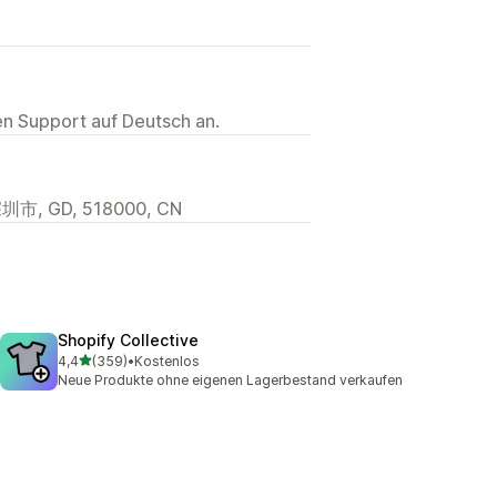
ten Support auf Deutsch an.
深圳市, GD, 518000, CN
Shopify Collective
von 5 Sternen
4,4
(359)
•
Kostenlos
359 Rezensionen insgesamt
Neue Produkte ohne eigenen Lagerbestand verkaufen