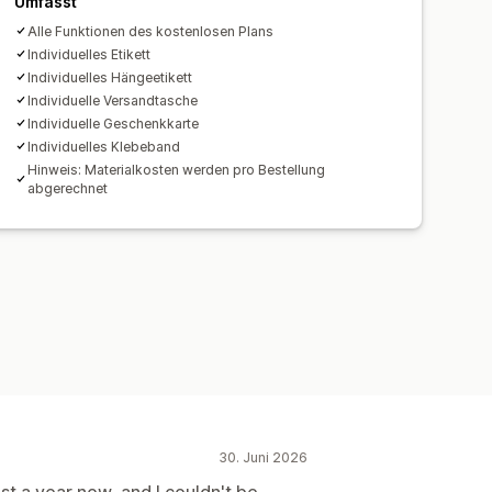
Umfasst
Alle Funktionen des kostenlosen Plans
Individuelles Etikett
Individuelles Hängeetikett
Individuelle Versandtasche
Individuelle Geschenkkarte
Individuelles Klebeband
Hinweis: Materialkosten werden pro Bestellung
abgerechnet
30. Juni 2026
st a year now, and I couldn't be