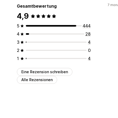
7 mona
Gesamtbewertung
4,9
5
444
4
28
3
4
2
0
1
4
Eine Rezension schreiben
Alle Rezensionen