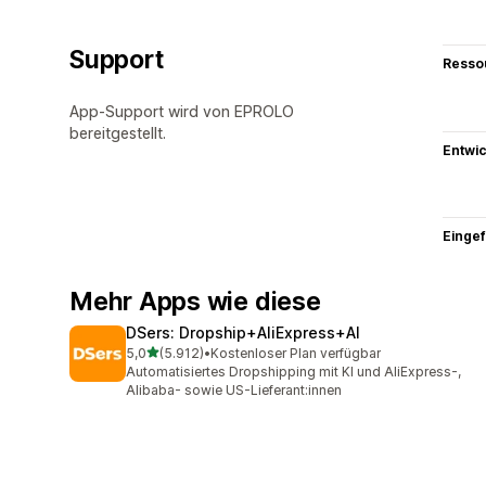
Support
Resso
App-Support wird von EPROLO
bereitgestellt.
Entwic
Eingef
Mehr Apps wie diese
DSers: Dropship+AliExpress+AI
von 5 Sternen
5,0
(5.912)
•
Kostenloser Plan verfügbar
5912 Rezensionen insgesamt
Automatisiertes Dropshipping mit KI und AliExpress-,
Alibaba- sowie US-Lieferant:innen