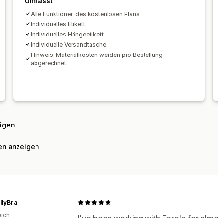
Umfasst
Alle Funktionen des kostenlosen Plans
Individuelles Etikett
Individuelles Hängeetikett
Individuelle Versandtasche
Hinweis: Materialkosten werden pro Bestellung
abgerechnet
eigen
nen anzeigen
llyBra
eich
I've been working with Eprolo for almo