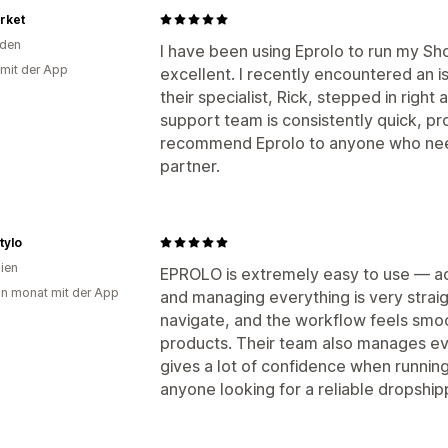
rket
den
I have been using Eprolo to run my Sh
 mit der App
excellent. I recently encountered an 
their specialist, Rick, stepped in right
support team is consistently quick, prof
recommend Eprolo to anyone who nee
partner.
tylo
lien
EPROLO is extremely easy to use — ad
in monat mit der App
and managing everything is very straig
navigate, and the workflow feels sm
products. Their team also manages eve
gives a lot of confidence when runnin
anyone looking for a reliable dropship