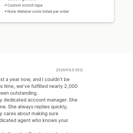
Custom scotch tape
Note: Material costs billed per order
2026年6月30日
st a year now, and I couldn't be
s time, we've fulfilled nearly 2,000
been outstanding.
my dedicated account manager. She
ne. She always replies quickly,
ly cares about making sure
edicated agent who knows your