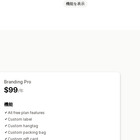
機能を表示
ケース
インテリア・園芸品
ト
エンターテイメント・メディア
ツ用品
ペット用品
家具
動車関連
成熟商品
リア
中国
Branding Pro
$99
/年
機能
All free plan features
Custom label
Custom hangtag
Custom packing bag
Custom gift card