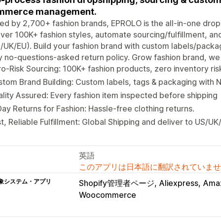
mmerce management.
ed by 2,700+ fashion brands, EPROLO is the all-in-one dropsh
ver 100K+ fashion styles, automate sourcing/fulfillment, and
/UK/EU). Build your fashion brand with custom labels/packa
 no-questions-asked return policy. Grow fashion brand, we h
o-Risk Sourcing: 100K+ fashion products, zero inventory ris
tom Brand Building: Custom labels, tags & packaging with
lity Assured: Every fashion item inspected before shipping
ay Returns for Fashion: Hassle-free clothing returns.
t, Reliable Fulfillment: Global Shipping and deliver to US/UK
英語
このアプリは日本語に翻訳されていませ
象システム・アプリ
Shopify管理者ページ
Aliexpress
Ama
Woocommerce