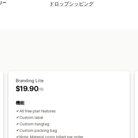
リー
ドロップシッピング
販売可能な商品
衣料品・アクセサリー
バッグ・スーツ
健康・美容
電化製品
アート・クラフ
おもちゃ・ゲーム
ベビー用品
スポー
ビジネス・事務用品
ハードウェア
自
調達ロケーション
アメリカ合衆国
イギリス
オーストラ
Branding Lite
$19.90
/年
機能
All free plan features
Custom label
Custom hangtag
Custom packing bag
Note: Material costs billed per order