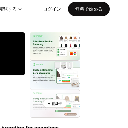
閲覧する
ログイン
無料で始める
+ 他3件
 branding for seamless