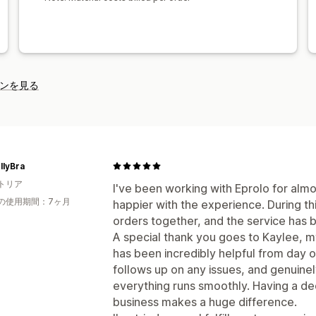
ンを見る
llyBra
トリア
I've been working with Eprolo for almo
の使用期間：7ヶ月
happier with the experience. During thi
orders together, and the service has 
A special thank you goes to Kaylee, 
has been incredibly helpful from day o
follows up on any issues, and genuine
everything runs smoothly. Having a d
business makes a huge difference.