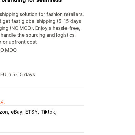
ipping solution for fashion retailers.
 get fast global shipping (5-15 days
ging (NO MOQ). Enjoy a hassle-free,
andle the sourcing and logistics!
k or upfront cost
 NO MOQ
/EU in 5-15 days
ん
zon
eBay
ETSY
Tiktok