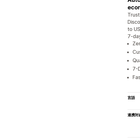
eco
Trust
Disco
to US
7-day
Zer
Cus
Qua
7-D
Fas
言語
連携対