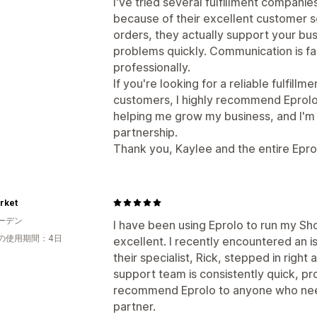
I've tried several fulfillment compani
because of their excellent customer s
orders, they actually support your bu
problems quickly. Communication is fa
professionally.
If you're looking for a reliable fulfillm
customers, I highly recommend Eprolo.
helping me grow my business, and I'm 
partnership.
Thank you, Kaylee and the entire Epro
rket
ーデン
I have been using Eprolo to run my Sh
の使用期間：4日
excellent. I recently encountered an 
their specialist, Rick, stepped in right
support team is consistently quick, prof
recommend Eprolo to anyone who nee
partner.