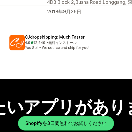
4D3 Block 2,Busha Road,Longgang, 
2018年9月26日
CJdropshipping: Much Faster
5つ星中
4.9
(2,549)
•
無料インストール
合計レビュー数：2549件
You Sell - We source and ship for you!
たいアプリがあり
Shopifyを3日間無料でお試しください