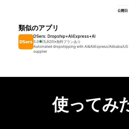
公開日
類似のアプリ
DSers: Dropship+AliExpress+AI
5つ星中
5.0
(5,920)
•
無料プランあり
合計レビュー数：5920件
Automated dropshipping with AI&AliExpress/Alibaba/US
supplier
使ってみ