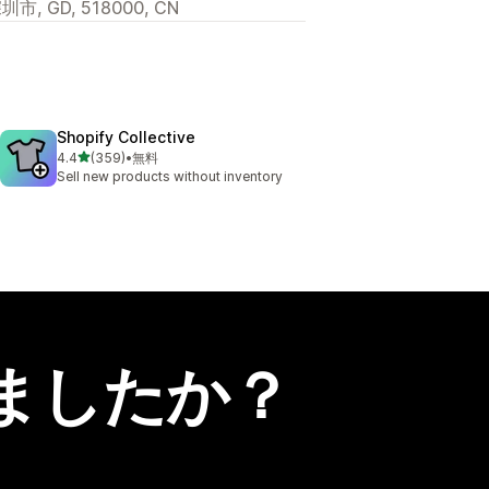
深圳市, GD, 518000, CN
Shopify Collective
5つ星中
4.4
(359)
•
無料
合計レビュー数：359件
Sell new products without inventory
ましたか？