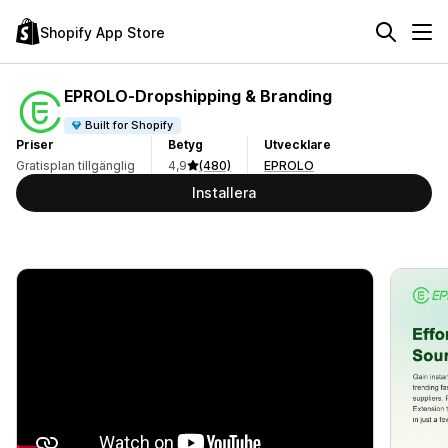
Shopify App Store
EPROLO‑Dropshipping & Branding
Built for Shopify
Priser
Betyg
Utvecklare
Gratisplan tillgänglig
4,9
(480)
EPROLO
Installera