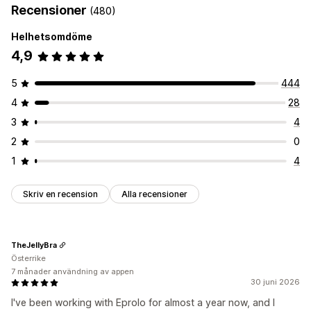
Recensioner
(480)
Helhetsomdöme
4,9
5
444
4
28
3
4
2
0
1
4
Skriv en recension
Alla recensioner
TheJellyBra
Österrike
7 månader användning av appen
30 juni 2026
I've been working with Eprolo for almost a year now, and I