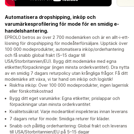
Automatisera dropshipping, inköp och
varumärkesprofilering för mode för en smidig e-
handelshantering.
EPROLO betros av över 2 700 modemärken och är en allt-i-ett-
lösning för dropshipping för modeåterförsäljare. Upptäck över
100 000 modeprodukter, automatisera inköp/orderhantering
och få snabb global frakt (5–15 dagar till
USA/Storbritannien/EU). Bygg ditt modemärke med egna
etiketter/förpackningar (ingen minsta orderkvantitet). Dra nytta
av en smidig 7 dagars returpolicy utan krångliga frågor. Få ditt
modemärke att växa, vi tar hand om inköp och logistik!
Riskfria inköp: Över 100 000 modeprodukter, ingen lagerrisk
eller förskottskostnad
Bygg ditt eget varumärke: Egna etiketter, prislappar och
förpackningar utan minsta orderkvantitet
Kvalitetssäkrat: Varje modeartikel inspekteras innan leverans
7 dagars retur för mode: Smidiga returer för kläder.
Snabb och pålitlig orderhantering: Global frakt och leverans
till USA/Storbritannien/EU på 5–15 dagar