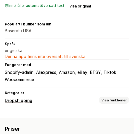
Innehåller automatöversatt text
Visa original
Populärt i butiker som din
Baserat i USA
Språk
engelska
Denna app finns inte översatt till svenska
Fungerar med
Shopify-admin
Aliexpress
Amazon
eBay
ETSY
Tiktok
Woocommerce
Kategorier
Dropshipping
Visa funktioner
Vilka produkter du kan köpa in
Kläder och accessoarer
Väskor och bagage
Priser
Hem och trädgård
Hälsa och skönhet
Elektronik