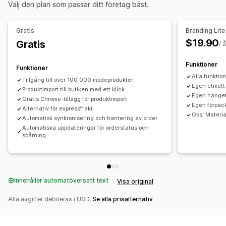
Välj den plan som passar ditt företag bäst.
Konst och hantverk
Underhållning och media
Leksaker och spel
Babyprodukter
Sportprodukter
Gratis
Branding Lite
Husdjursprodukter
Möbler
$19.90
Gratis
/ å
Företags- och kontorsprodukter
Maskinvara
Bilprodukter
Vuxenprodukter
Funktioner
Funktioner
Inköpsställen
Alla funktio
Tillgång till över 100 000 modeprodukter
Egen etikett
Australien
Produktimport till butiken med ett klick
Kina
Storbritannien
USA
Egen hänget
Gratis Chrome-tillägg för produktimport
Egen förpac
Alternativ för expressfrakt
Obs! Materia
Automatisk synkronisering och hantering av order
Automatiska uppdateringar för orderstatus och
spårning
Innehåller automatöversatt text
Visa original
Alla avgifter debiteras i USD.
Se alla prisalternativ