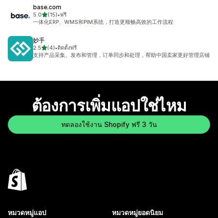
base.com
เต็ม 5 ดาว
5.0
(15)
•
ฟรี
ทั้งหมด 15 รีวิว
一体化ERP、WMS和PIM系统，打造更顺畅高效的工作流程
妙手
เต็ม 5 ดาว
2.5
(4)
•
ติดตั้งฟรี
ทั้งหมด 4 รีวิว
支持产品采集、发布和管理，订单同步和处理，帮助中国卖家更好管理店铺
ต้องการเพิ่มแอปใช่ไหม
ทดลองใช้งาน Shopify ฟรี 3 วัน
หมวดหมู่แอป
หมวดหมู่ยอดนิยม