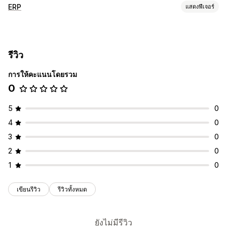
ERP
แสดงฟีเจอร์
การประมวลผลการสั่งซื้อ
เวิร์กโฟลว์ที่กำหนดเอง
การจัดการหลายแพลตฟอร์ม
รีวิว
การจัดการคำสั่งซื้ออัตโนมัติ
การจัดการการจัดส่ง
การประมวลผลเป็นชุด
การแก้ไขคำสั่งซื้อ
ตรวจสอบและอนุมัติ
การให้คะแนนโดยรวม
การอัปเดตสถานะ
ซิงค์คำสั่งซื้อ
บัญชีผู้ใช้ของลูกค้า
บริการลูกค้า
0
การจัดการสินค้าคงคลัง
5
0
ซิงค์แบบเรียลไทม์
หลายตำแหน่งที่ตั้ง
การติดตามแบทช์
4
0
วันหมดอายุ
การพยากรณ์
การเพิ่มประสิทธิภาพ
รายงาน
3
0
ภาพรวมมูลค่า
สำรองสต็อกสินค้า
2
0
บัญชีและการเงิน
1
0
บัญชีที่สามารถจ่ายได้
บัญชีลูกหนี้
กระแสเงินสด
การจัดการต้นทุน
การติดตามค่าใช้จ่าย
การติดตามผลกำไร
คำสั่งซื้อ
เขียนรีวิว
รีวิวทั้งหมด
การจัดการรายได้
การพยากรณ์
การรายงาน
บัญชีแยกประเภททั่วไป
การรวมทางการเงิน
การคำานวณภาษี
ยังไม่มีรีวิว
หลายสกุลเงิน