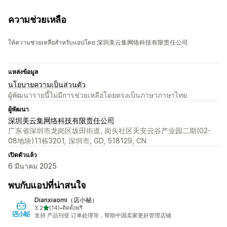
ความช่วยเหลือ
ให้ความช่วยเหลือสำหรับแอปโดย 深圳美云集网络科技有限责任公司
แหล่งข้อมูล
นโยบายความเป็นส่วนตัว
ผู้พัฒนารายนี้ไม่มีการช่วยเหลือโดยตรงเป็นภาษาภาษาไทย
ผู้พัฒนา
深圳美云集网络科技有限责任公司
广东省深圳市龙岗区坂田街道, 岗头社区天安云谷产业园二期(02-
08地块)11栋3201, 深圳市, GD, 518129, CN
เปิดตัวแล้ว
6 มีนาคม 2025
พบกับแอปที่น่าสนใจ
Dianxiaomi（店小秘）
เต็ม 5 ดาว
3.2
(14)
•
ติดตั้งฟรี
ทั้งหมด 14 รีวิว
支持 产品刊登 订单处理等，帮助中国卖家更好管理店铺