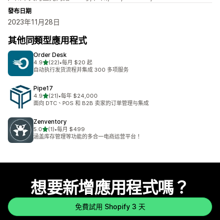
發布日期
2023年11月28日
其他同類型應用程式
Order Desk
滿分 5 顆星
4.9
(22)
•
每月 $20 起
共有 22 則評價
自动执行发货流程并集成 300 多项服务
Pipe17
滿分 5 顆星
4.9
(21)
•
每年 $24,000
共有 21 則評價
面向 DTC、POS 和 B2B 卖家的订单管理与集成
Zenventory
滿分 5 顆星
5.0
(1)
•
每月 $499
共有 1 則評價
涵盖库存管理等功能的多合一电商运营平台！
想要新增應用程式嗎？
免費試用 Shopify 3 天