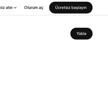
öz atın
Oturum aç
Ücretsiz başlayın
Yükle