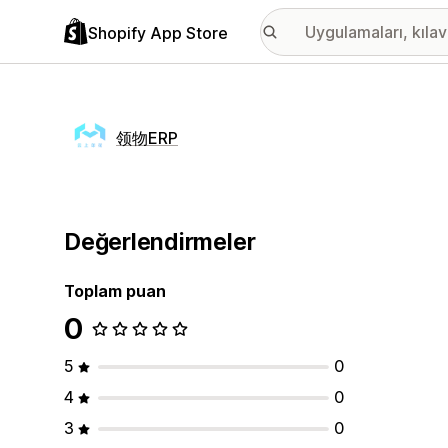
Shopify App Store
领物ERP
Değerlendirmeler
Toplam puan
0
5
0
4
0
3
0