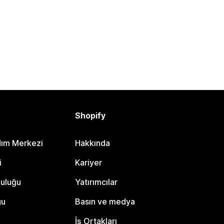
Shopify
dım Merkezi
Hakkında
i
Kariyer
luluğu
Yatırımcılar
gu
Basın ve medya
İş Ortakları