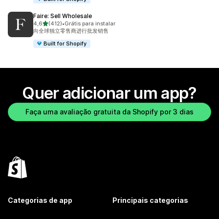
Faire: Sell Wholesale
de 5 estrelas
4,6
(412)
•
Grátis para instalar
412 avaliações ao todo
向全球独立零售商进行批发销售
Built for Shopify
Quer adicionar um app?
Faça uma avaliação gratuita da Shopify por 3 dias
Categorias de app
Principais categorias