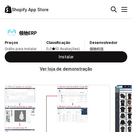
Shopify App Store
领物ERP
Preços
Classificação
Desenvolvedor
Grátis para instalar
0,0
(0 Avaliações)
领物科技
Instalar
Ver loja de demonstração