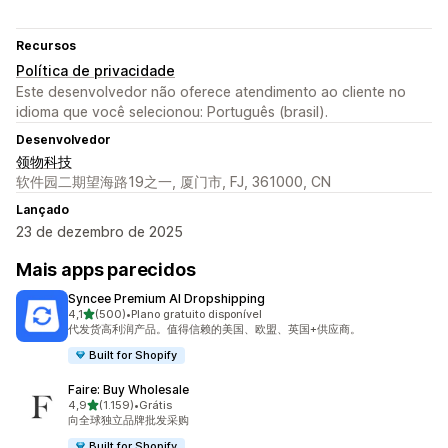
Recursos
Política de privacidade
Este desenvolvedor não oferece atendimento ao cliente no
idioma que você selecionou: Português (brasil).
Desenvolvedor
领物科技
软件园二期望海路19之一, 厦门市, FJ, 361000, CN
Lançado
23 de dezembro de 2025
Mais apps parecidos
Syncee Premium AI Dropshipping
de 5 estrelas
4,1
(500)
•
Plano gratuito disponível
500 avaliações ao todo
代发货高利润产品。值得信赖的美国、欧盟、英国+供应商。
Built for Shopify
Faire: Buy Wholesale
de 5 estrelas
4,9
(1.159)
•
Grátis
1159 avaliações ao todo
向全球独立品牌批发采购
Built for Shopify