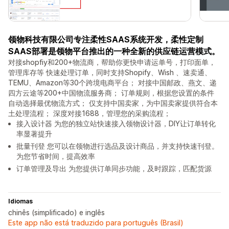
领物科技有限公司专注柔性SAAS系统开发，柔性定制
SAAS部署是领物平台推出的一种全新的供应链运营模式。
对接shopfiy和200+物流商，帮助你更快申请运单号，打印面单，
管理库存等 快速处理订单，同时支持Shopify、Wish 、速卖通、
TEMU、Amazon等30个跨境电商平台； 对接中国邮政、燕文、递
四方云途等200+中国物流服务商； 订单规则，根据您设置的条件
自动选择最优物流方式； 仅支持中国卖家，为中国卖家提供符合本
土处理流程； 深度对接1688，管理您的采购流程；
接入设计器 为您的独立站快速接入领物设计器，DIY让订单转化
率显著提升
批量刊登 您可以在领物进行选品及设计商品，并支持快速刊登。
为您节省时间，提高效率
订单管理及导出 为您提供订单同步功能，及时跟踪，匹配货源
Idiomas
chinês (simplificado) e inglês
Este app não está traduzido para português (Brasil)