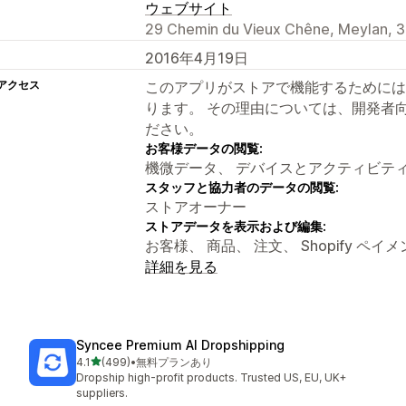
ウェブサイト
29 Chemin du Vieux Chêne, Meylan, 
2016年4月19日
アクセス
このアプリがストアで機能するためには
ります。 その理由については、開発者
ださい。
お客様データの閲覧:
機微データ、 デバイスとアクティビテ
スタッフと協力者のデータの閲覧:
ストアオーナー
ストアデータを表示および編集:
お客様、 商品、 注文、 Shopify ペイ
詳細を見る
Syncee Premium AI Dropshipping
5つ星中
4.1
(499)
•
無料プランあり
合計レビュー数：499件
Dropship high-profit products. Trusted US, EU, UK+
suppliers.