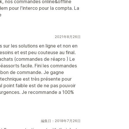
k, nos commandes online&offline
dem pour l'interco pour la compta. La
e
2021年8月26日
sur les solutions en ligne et non en
soins et est peu couteuse au final.
 achats (commandes de réapro ) Le
réassorts facile. Fini les commandes
 en bon de commande. Je gagne
technique est très présente pour
l point faible est de ne pas pouvoir
s urgences. Je recommande a 100%
編集日：2018年7月26日