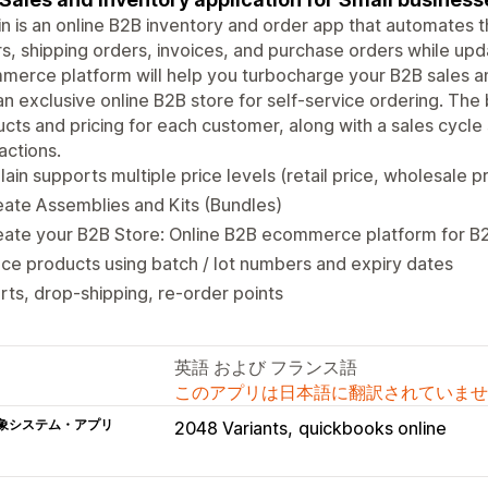
in is an online B2B inventory and order app that automates t
s, shipping orders, invoices, and purchase orders while upda
erce platform will help you turbocharge your B2B sales a
an exclusive online B2B store for self-service ordering. The
cts and pricing for each customer, along with a sales cycle 
actions.
lain supports multiple price levels (retail price, wholesale pri
ate Assemblies and Kits (Bundles)
eate your B2B Store: Online B2B ecommerce platform for B
ce products using batch / lot numbers and expiry dates
rts, drop-shipping, re-order points
英語 および フランス語
このアプリは日本語に翻訳されていませ
象システム・アプリ
2048 Variants
quickbooks online