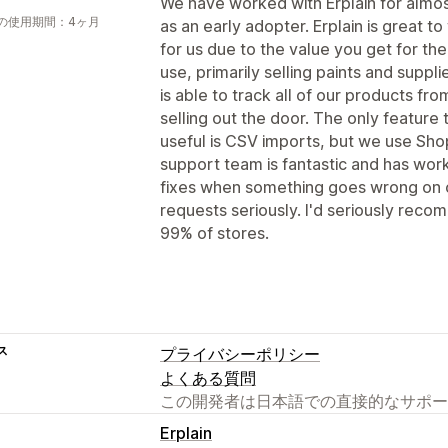
We have worked with Erplain for almost
の使用期間：4ヶ月
as an early adopter. Erplain is great t
for us due to the value you get for the 
use, primarily selling paints and suppli
is able to track all of our products fro
selling out the door. The only feature 
useful is CSV imports, but we use Shop
support team is fantastic and has wo
fixes when something goes wrong on o
requests seriously. I'd seriously recom
99% of stores.
ス
プライバシーポリシー
よくある質問
この開発者は日本語での直接的なサポー
Erplain