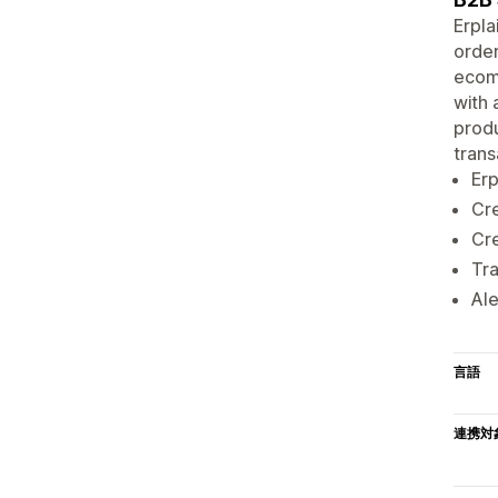
Erpla
order
ecomm
with 
produ
trans
Erp
Cre
Cr
Tra
Ale
言語
連携対