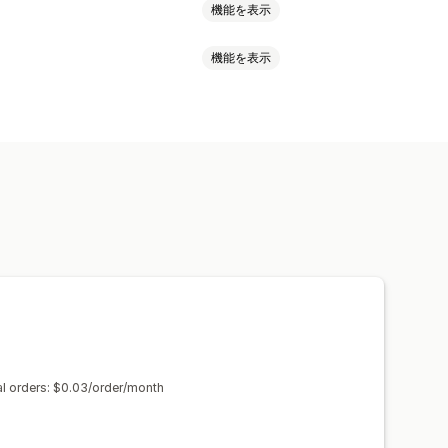
機能を表示
機能を表示
ケーション
SKU
在庫補充
在庫転送
複数通貨
卸売ログイン
注文制限
商品の可視性
注文状況
通知
しきい値アラート
メール通知
インポートとエクスポート
al orders: $0.03/order/month