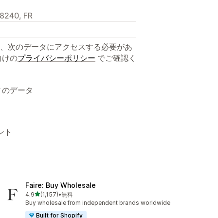
38240, FR
、次のデータにアクセスする必要があ
向けの
プライバシーポリシー
でご確認く
ィのデータ
メント
Faire: Buy Wholesale
5つ星中
4.9
(1,157)
•
無料
合計レビュー数：1157件
Buy wholesale from independent brands worldwide
Built for Shopify