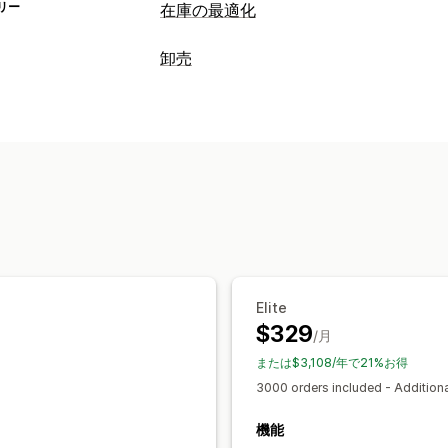
リー
在庫の最適化
在庫管理
卸売
在庫追跡
在庫の同期
有効期限
複数ロ
価格設定オプション
注文管理
顧客グループ
カスタム価格
予約注文
バックオーダー
注文書
予約注文
注文管理
通知と分析
注文フォーム
手動注文
最小注文数/額
補充通知
在庫僅少アラート
在庫切れ
複数通貨
在庫の同期
在庫ステータス
Elite
$329
/月
または$3,108/年で21%お得
3000 orders included - Addition
機能