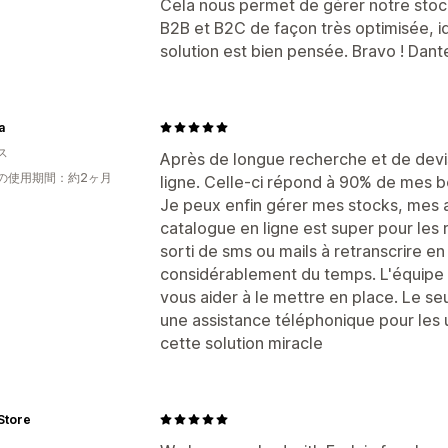
Cela nous permet de gérer notre stoc
B2B et B2C de façon très optimisée, i
solution est bien pensée. Bravo ! Dant
a
ス
Après de longue recherche et de devis 
の使用期間：約2ヶ月
ligne. Celle-ci répond à 90% de mes be
Je peux enfin gérer mes stocks, mes
catalogue en ligne est super pour les 
sorti de sms ou mails à retranscrire
considérablement du temps. L'équipe 
vous aider à le mettre en place. Le seu
une assistance téléphonique pour le
cette solution miracle
Store