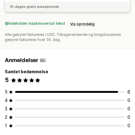
15-dages gratis prøveperiode
Indeholder maskinoversat tekst
Vis oprindelig
Alle gebyrer faktureres i USD. Tilbagevendende og brugsbaserede
gebyrer faktureres hver 30. dag.
Anmeldelser
(6)
Samlet bedømmelse
5
5
6
4
0
3
0
2
0
1
0