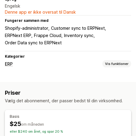
Engelsk
Denne app er ikke oversat til Dansk
Fungerer sammen med
Shopify-administrator
Customer sync to ERPNext
ERPNext ERP
Frappe Cloud
Inventory sync
Order Data sync to ERPNext
Kategorier
ERP
Vis funktioner
Behandling af ordrer
Ordresynkronisering
Priser
Lagerstyring
Vælg det abonnement, der passer bedst til din virksomhed.
Synkronisering i realtid
Regnskab og økonomi
Basis
$25
Kreditorer
Debitorer
Likviditet
Udgiftssporing
om måneden
eller $240 om året, og spar 20 %
Indtægtsstyring
Finansiel konsolidering