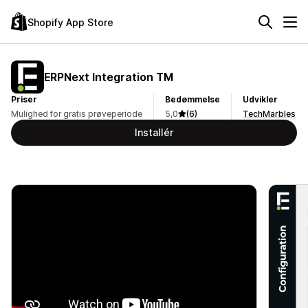
Shopify App Store
ERPNext Integration TM
Priser
Bedømmelse
Udvikler
Mulighed for gratis prøveperiode
5,0
(6)
TechMarbles
Installér