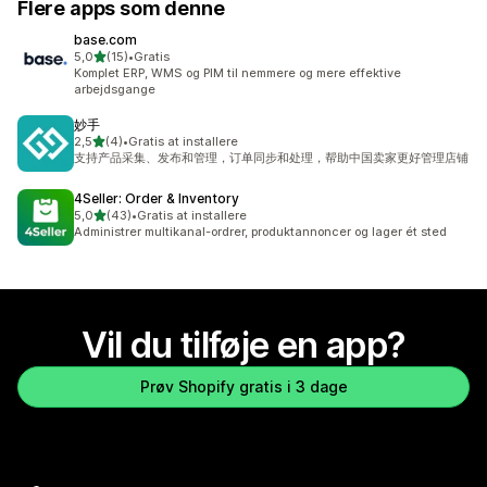
Flere apps som denne
base.com
ud af 5 stjerner
5,0
(15)
•
Gratis
15 anmeldelser i alt
Komplet ERP, WMS og PIM til nemmere og mere effektive
arbejdsgange
妙手
ud af 5 stjerner
2,5
(4)
•
Gratis at installere
4 anmeldelser i alt
支持产品采集、发布和管理，订单同步和处理，帮助中国卖家更好管理店铺
4Seller: Order & Inventory
ud af 5 stjerner
5,0
(43)
•
Gratis at installere
43 anmeldelser i alt
Administrer multikanal-ordrer, produktannoncer og lager ét sted
Vil du tilføje en app?
Prøv Shopify gratis i 3 dage