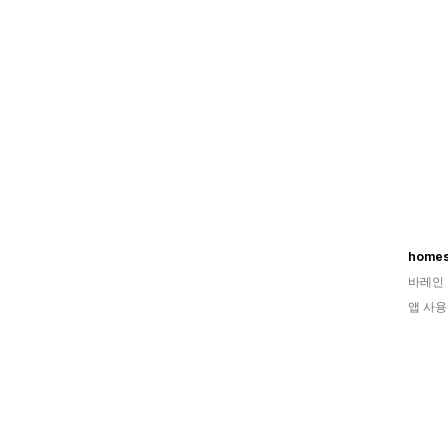
homes
바레인
앱 사용