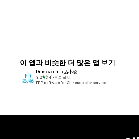
이 앱과 비슷한 더 많은 앱 보기
Dianxiaomi（店小秘）
별 5개 중
3.2
(14)
•
무료 설치
총 리뷰 14개
ERP software for Chinese seller service