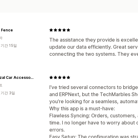
 Fence
아
The assistance they provide is excell
 기간 15일
update our data efficiently. Great serv
connecting the two systems. They even
Al Gazzal Car Accessories
트
I’ve tried several connectors to brid
 기간 3일
and ERPNext, but the TechMarbles Shopi
you’re looking for a seamless, automa
Why this app is a must-have:
Flawless Syncing: Orders, customers, a
time. I no longer have to worry about 
errors.
Easy Setup: The configuration was str