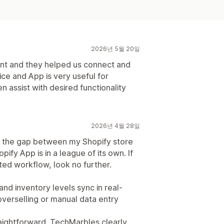
2026년 5월 20일
ent and they helped us connect and
ice and App is very useful for
 assist with desired functionality
2026년 4월 28일
ge the gap between my Shopify store
fy App is in a league of its own. If
ted workflow, look no further.
nd inventory levels sync in real-
overselling or manual data entry
aightforward. TechMarbles clearly