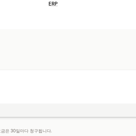
ERP
주문 처리 중
주문 동기화
재고 관리
실시간 동기화
회계 및 재무
미지급금
미수금
현금 흐름
경비 추적
 요금은 30일마다 청구됩니다.