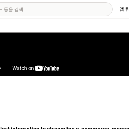
앱 
 이미지 갤러리
ext integration to streamline e-commerce, manage