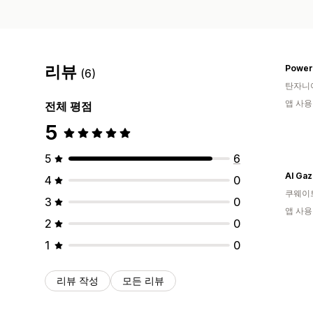
리뷰
Power
(6)
탄자니
앱 사용
전체 평점
5
5
6
4
0
쿠웨이
3
0
앱 사용
2
0
1
0
리뷰 작성
모든 리뷰