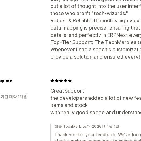
put a lot of thought into the user inter
those who aren't "tech-wizards."
Robust & Reliable: It handles high vol
data mapping is precise, ensuring that
details land perfectly in ERPNext ever
Top-Tier Support: The TechMarbles te
Whenever I had a specific customizati
provide a solution and ensured everyt
quare
Great support
 기간 대략 1개월
the developers added a lot of new fe
items and stock
with really good speed and understand
답글 TechMarbles개 2026년 4월 1일
Thank you for your feedback. We’ve focus
stock synchronization logic to ensure h