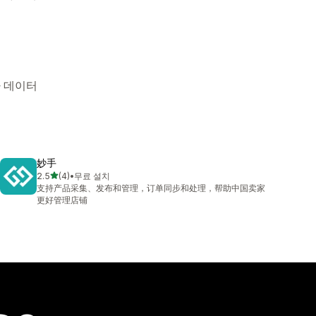
타 데이터
妙手
별 5개 중
2.5
(4)
•
무료 설치
총 리뷰 4개
支持产品采集、发布和管理，订单同步和处理，帮助中国卖家
更好管理店铺