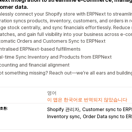
omer data.
essly connect your Shopify store with ERPNext to streamli
ration syncs products, inventory, customers, and orders in r
e stock centrally, and sync financials effortlessly. Reduce
tches, and gain full visibility into your business across e-
tomatic Orders and Customers Sync to ERPNext
tralised ERPNext-based fulfillments
al-time Sync Inventory and Products from ERPNext
ounting and financial alignment
t something missing? Reach out—we’re all ears and buildin
영어
이 앱은 한국어로 번역되지 않았습니다
호환:
Shopify 관리자
Customer sync to ER
Inventory sync
Order Data sync to E