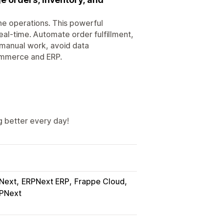
ne operations. This powerful
eal-time. Automate order fulfillment,
 manual work, avoid data
commerce and ERP.
g better every day!
PNext
ERPNext ERP
Frappe Cloud
RPNext