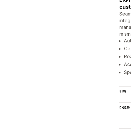
cust
Seaml
integ
manag
misma
Au
Cen
Re
Acc
Spo
언어
다음과 