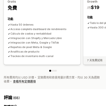
Gratis
Growth
行銷歸因
結帳分析
廣告投資報酬率
利潤深入分析
購買追蹤
$19
免費
/月
漏斗分析
Urchin 流量監視器 (UTM) 追蹤
放棄的購物車
像素追蹤
功能
功能
Todo lo del p
Hasta 50 órdenes
視覺化內容和報告
Hasta 300 
Acceso completo dashboard de rendimiento
分析控制面板
自訂控制面板
多家商店報告
基準化分析
Cálculo de costos y rentabilidad
自訂報告
Integración con Shopify y Mercado Libre
匯出報告
歷程分析
Integración con Meta, Google y TikTok
Reportes de pixel Meta & Google
Analíticas de producto
Trackeo de inventario multi-canal
7 天免費試用
所有費用均以 USD 計價。 定期費用和依使用量計費方案，均以 30 天為週期
收費。
查看所有定價選項
評論
(68)