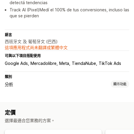
detectá tendencias
Track AI (Pixel)Medí el 100% de tus conversiones, incluso las
que se pierden
語言
西班牙文 及 葡萄牙文 (巴西)
這項應用程式尚未翻譯成繁體中文
可與以下項目搭配使用
Google Ads
Mercadolibre
Meta
TiendaNube
TikTok Ads
類別
分析
顯示功能
顧客行為
即時追蹤
行為追蹤
活動追蹤
重新執行工作階段
重新執行篩選
定價
分群
頁面閱覽量
訪客 IP
終身價值 (LTV)
故障連結
忠誠度分析
選擇最適合您業務的方案。
客群分析
行銷和銷售