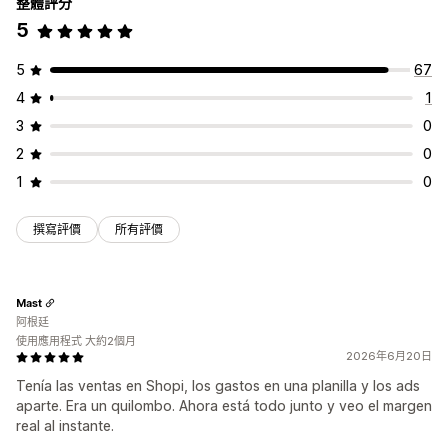
整體評分
5
5
67
4
1
3
0
2
0
1
0
撰寫評價
所有評價
Mast
阿根廷
使用應用程式 大約2個月
2026年6月20日
Tenía las ventas en Shopi, los gastos en una planilla y los ads
aparte. Era un quilombo. Ahora está todo junto y veo el margen
real al instante.