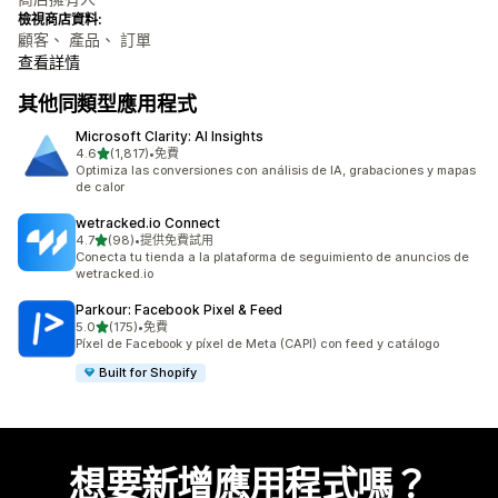
檢視商店資料:
顧客、 產品、 訂單
查看詳情
其他同類型應用程式
Microsoft Clarity: AI Insights
滿分 5 顆星
4.6
(1,817)
•
免費
共有 1817 則評價
Optimiza las conversiones con análisis de IA, grabaciones y mapas
de calor
wetracked.io Connect
滿分 5 顆星
4.7
(98)
•
提供免費試用
共有 98 則評價
Conecta tu tienda a la plataforma de seguimiento de anuncios de
wetracked.io
Parkour: Facebook Pixel & Feed
滿分 5 顆星
5.0
(175)
•
免費
共有 175 則評價
Píxel de Facebook y píxel de Meta (CAPI) con feed y catálogo
Built for Shopify
想要新增應用程式嗎？