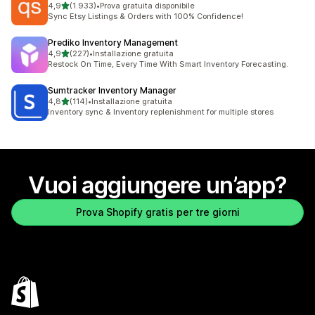
stelle su 5
4,9
(1.933)
•
Prova gratuita disponibile
1933 recensioni totali
Sync Etsy Listings & Orders with 100% Confidence!
Prediko Inventory Management
stelle su 5
4,9
(227)
•
Installazione gratuita
227 recensioni totali
Restock On Time, Every Time With Smart Inventory Forecasting.
Sumtracker Inventory Manager
stelle su 5
4,8
(114)
•
Installazione gratuita
114 recensioni totali
Inventory sync & Inventory replenishment for multiple stores
Vuoi aggiungere un’app?
Prova Shopify gratis per tre giorni