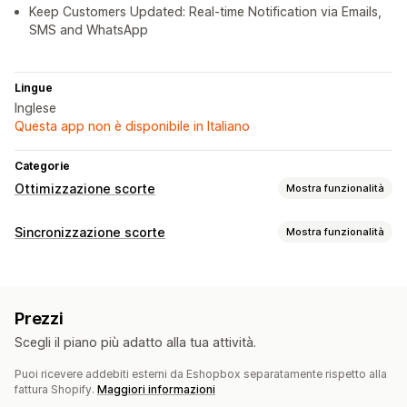
Keep Customers Updated: Real-time Notification via Emails,
SMS and WhatsApp
Lingue
Inglese
Questa app non è disponibile in Italiano
Categorie
Ottimizzazione scorte
Mostra funzionalità
Gestione delle scorte
Sincronizzazione scorte
Mostra funzionalità
Sincronizzazione delle scorte
Tipo di sincronizzazione
Gestione degli ordini
Ordini
SKU
Multicanale
Automatica
In tempo reale
Resi
Spedizione
Evasione in blocco
Prezzi
Notifiche e report
Scegli il piano più adatto alla tua attività.
Notifiche e analisi
Aggiornamenti sugli ordini
Metriche di performance
Dati e statistiche approfonditi
Notifiche via email
Puoi ricevere addebiti esterni da Eshopbox separatamente rispetto alla
fattura Shopify.
Maggiori informazioni