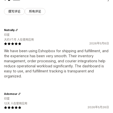
撰写评论
所有评论
Nutrally
印度
大约1个月 人在使用应用
2026年5月8日
We have been using Eshopbox for shipping and fulfillment, and
the experience has been very smooth. Their inventory
management, order processing, and courier integrations help
reduce operational workload significantly. The dashboard is
easy to use, and fulfillment tracking is transparent and
organized.
Adomour
印度
12天 人在使用应用
2026年5月26日