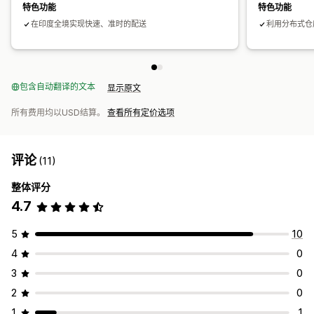
特色功能
特色功能
在印度全境实现快速、准时的配送
利用分布式仓
包含自动翻译的文本
显示原文
所有费用均以USD结算。
查看所有定价选项
评论
(11)
整体评分
4.7
5
10
4
0
3
0
2
0
1
1