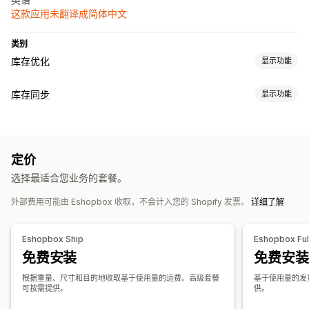
这款应用未翻译成简体中文
类别
库存优化
显示功能
库存管理
库存同步
显示功能
库存同步
同步类型
订单管理
订单
SKU
多渠道
自动
实时
退货
发货
批量处理
定价
通知和报告
选择最适合您业务的套餐。
通知和分析
订单更新
绩效指标
洞察
电子邮件通知
外部费用可能由 Eshopbox 收取，不会计入您的 Shopify 发票。
详细了解
Eshopbox Ship
Eshopbox Fulf
免费安装
免费安装
根据重量、尺寸和目的地收取基于使用量的运费。高级套餐
基于使用量的发
可按需提供。
供。