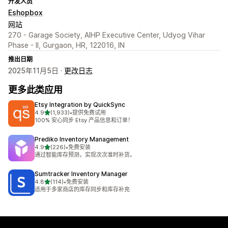
开发人员
Eshopbox
网站
270 - Garage Society, AIHP Executive Center, Udyog Vihar
Phase - II, Gurgaon, HR, 122016, IN
推出日期
2025年11月5日 ·
更改日志
更多此类应用
Etsy Integration by QuickSync
星（满分 5 星）
4.9
(1,933)
•
提供免费试用
总共 1933 条评论
100% 安心同步 Etsy 产品信息和订单！
Prediko Inventory Management
星（满分 5 星）
4.9
(226)
•
免费安装
总共 226 条评论
通过智能库存预测，实现次次准时补货。
Sumtracker Inventory Manager
星（满分 5 星）
4.8
(114)
•
免费安装
总共 114 条评论
适用于多家商店的库存同步和库存补充