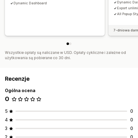
Dynamic Da
Dynamic Dashboard
Export unlim
All Popup St
7-dniowa dar
Wszystkie opłaty są naliczane w USD. Opłaty cykliczne i zależne od
użytkowania są pobierane co 30 dni.
Recenzje
Ogólna ocena
0
5
0
4
0
3
0
2
0