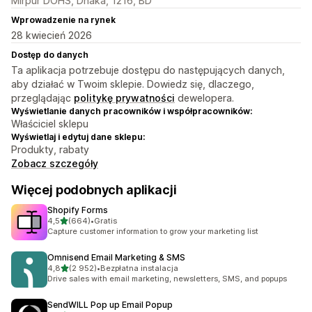
Mirpur DOHS, Dhaka, 1216, BD
Wprowadzenie na rynek
28 kwiecień 2026
Dostęp do danych
Ta aplikacja potrzebuje dostępu do następujących danych,
aby działać w Twoim sklepie. Dowiedz się, dlaczego,
przeglądając
politykę prywatności
dewelopera.
Wyświetlanie danych pracowników i współpracowników:
Właściciel sklepu
Wyświetlaj i edytuj dane sklepu:
Produkty, rabaty
Zobacz szczegóły
Więcej podobnych aplikacji
Shopify Forms
na 5 gwiazdek
4,5
(664)
•
Gratis
Łączna liczba recenzji: 664
Capture customer information to grow your marketing list
Omnisend Email Marketing & SMS
na 5 gwiazdek
4,8
(2 952)
•
Bezpłatna instalacja
Łączna liczba recenzji: 2952
Drive sales with email marketing, newsletters, SMS, and popups
SendWILL Pop up Email Popup