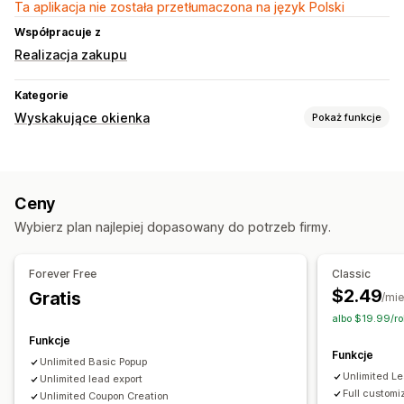
Ta aplikacja nie została przetłumaczona na język Polski
Współpracuje z
Realizacja zakupu
Kategorie
Wyskakujące okienka
Pokaż funkcje
Rodzaje wyskakujących okienek
Rabaty
Nagrody
Ceny
Zarządzanie wyskakującymi okienkami
Wybierz plan najlepiej dopasowany do potrzeb firmy.
Listy zarejestrowanych adresów e-mail
Listy zarejestrowanych numerów do wysyłania SMS-ów
Forever Free
Classic
Kampanie
$2.49
Gratis
/mie
albo $19.99/r
Funkcje
Funkcje
Unlimited Basic Popup
Unlimited Le
Unlimited lead export
Full customi
Unlimited Coupon Creation