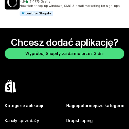
na 5 gwiazdek
4,9
(7 477)
•
Gratis
Łączna liczba recenzji: 7477
Newsletter pop-up windows, SMS & email marketing for sign-ups
Built for Shopify
Chcesz dodać aplikację?
Wypróbuj Shopify za darmo przez 3 dni
Kategorie aplikacji
Najpopularniejsze kategorie
Kanały sprzedaży
Dropshipping