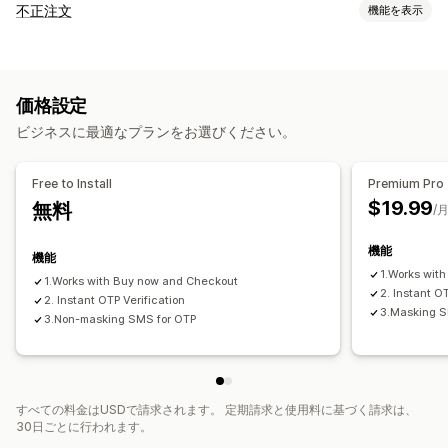
不正注文
機能を表示
不正注文タイプ
ボット
偽アカウント
価格設定
防止ツール
ビジネスに最適なプランをお選びください。
ワンタイムパスワード (OTP)
COD検証
アラートと分析
Free to Install
Premium Pro
$19.99
無料
SMS通知
/
機能
機能
1.Works wit
1.Works with Buy now and Checkout
2. Instant O
2. Instant OTP Verification
3.Masking S
3.Non-masking SMS for OTP
すべての料金はUSDで請求されます。 定期請求と使用料に基づく請求は、
30日ごとに行われます。