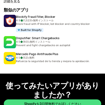
詳細を見る
類似のアプリ
Blockify Fraud Filter, Blocker
5つ星中
4.9
(1,523)
•
無料インストール
合計レビュー数：1523件
Block fraud with IP blocker, bot blocker and country blocker
Built for Shopify
Disputifier: Smart Chargebacks
5つ星中
4.5
(80)
•
無料インストール
合計レビュー数：80件
Prevent and fight chargebacks on autopilot
Mercado Pago Antifraude Plus
5つ星中
4.5
(52)
•
無料
合計レビュー数：52件
Refuerza la seguridad de tu tienda y mejora la aprobación.
使ってみたいアプリがあり
ましたか？
Shopifyを3日間無料でお試しください