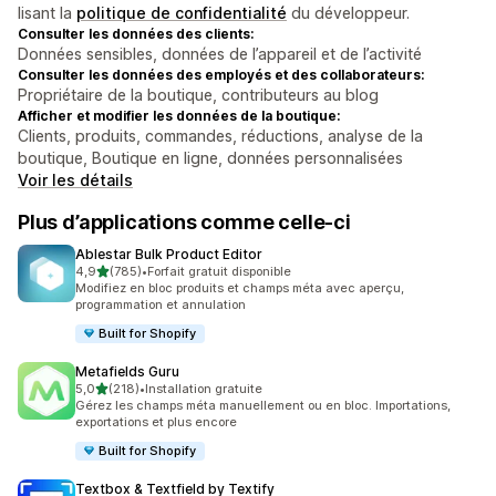
lisant la
politique de confidentialité
du développeur.
Consulter les données des clients:
Données sensibles, données de l’appareil et de l’activité
Consulter les données des employés et des collaborateurs:
Propriétaire de la boutique, contributeurs au blog
Afficher et modifier les données de la boutique:
Clients, produits, commandes, réductions, analyse de la
boutique, Boutique en ligne, données personnalisées
Voir les détails
Plus d’applications comme celle-ci
Ablestar Bulk Product Editor
étoile(s) sur 5
4,9
(785)
•
Forfait gratuit disponible
785 avis au total
Modifiez en bloc produits et champs méta avec aperçu,
programmation et annulation
Built for Shopify
Metafields Guru
étoile(s) sur 5
5,0
(218)
•
Installation gratuite
218 avis au total
Gérez les champs méta manuellement ou en bloc. Importations,
exportations et plus encore
Built for Shopify
Textbox & Textfield by Textify