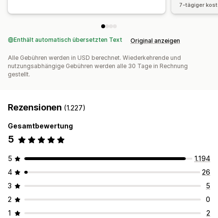
7-tägiger kos
Enthält automatisch übersetzten Text
Original anzeigen
Alle Gebühren werden in USD berechnet. Wiederkehrende und
nutzungsabhängige Gebühren werden alle 30 Tage in Rechnung
gestellt.
Rezensionen
(1.227)
Gesamtbewertung
5
5
1.194
4
26
3
5
2
0
1
2