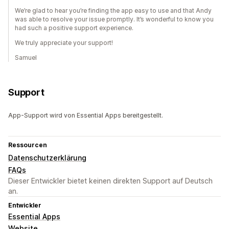
We’re glad to hear you’re finding the app easy to use and that Andy
was able to resolve your issue promptly. It’s wonderful to know you
had such a positive support experience.
We truly appreciate your support!
Samuel
Support
App-Support wird von Essential Apps bereitgestellt.
Ressourcen
Datenschutzerklärung
FAQs
Dieser Entwickler bietet keinen direkten Support auf Deutsch
an.
Entwickler
Essential Apps
Website