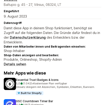
Baltupio g. 45 - 27, Vilnius, 08324, LT
Eingeführt
9. August 2023
Datenzugriff
Damit diese App in deinem Shop funktioniert, benötigt sie
Zugriff auf die folgenden Daten. Die Gründe dafür findest du in
der
Datenschutzerklärung
des Entwicklers bzw. der
Entwicklerin.
Daten von Mitarbeiter:innen und Beitragenden einsehen:
Shop-Inhaber
Shop-Daten anzeigen und bearbeiten:
Produkte, Onlineshop, Shopify-Admin
Details sehen
Mehr Apps wie diese
Essential Trust Badges & Icons
von 5 Sternen
5,0
(1.042)
•
Kostenloser Plan verfügbar
1042 Rezensionen insgesamt
Umsatz steigern mit Abzeichen, Symbolen, Etiketten, Bannern.
Built for Shopify
GSC Countdown Timer Bar
von 5 Sternen
4,9
(487)
•
Kostenlos