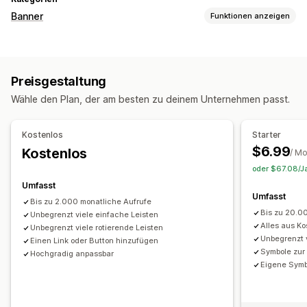
Banner
Funktionen anzeigen
Bannertyp
Ankündigungsleiste
Cookie-Zustimmung
Preisgestaltung
DSGVO-Compliance
Mehrere Ankündigungen
Wähle den Plan, der am besten zu deinem Unternehmen passt.
Benachrichtigung
Produktseite
Werbung
Personalisierte Empfehlungen
Kostenlos
Starter
Anpassung
$6.99
Kostenlos
/ M
Bannerposition
Fixiertes Display
Links und Schaltflächen
oder $67.08/Ja
Hintergründe
Farbe und Schriftart
Emojis
Umfasst
Umfasst
Mehrere Sprachen
Responsivität für Mobilgeräte
Planung
Bis zu 2.000 monatliche Aufrufe
Bis zu 20.0
Geo-Targeting
Unbegrenzt viele einfache Leisten
Kampagnen-Targeting
Alles aus Ko
Unbegrenzt viele rotierende Leisten
Verhaltens-Targeting
Unbegrenzt v
Einen Link oder Button hinzufügen
Symbole zur
Hochgradig anpassbar
Analysen und Berichte
Eigene Symb
Leistungsverfolgung
Analysen in Echtzeit
Kundensegmente