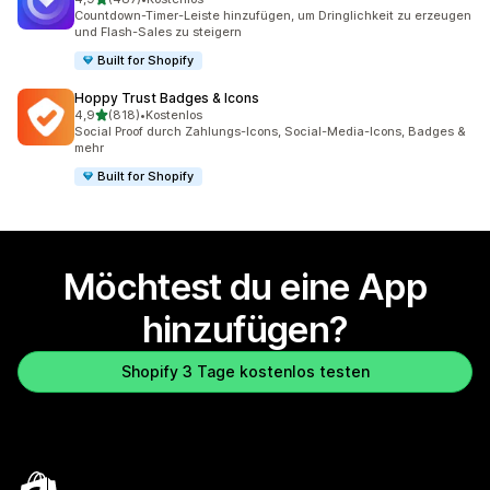
487 Rezensionen insgesamt
Countdown-Timer-Leiste hinzufügen, um Dringlichkeit zu erzeugen
und Flash-Sales zu steigern
Built for Shopify
Hoppy Trust Badges & Icons
von 5 Sternen
4,9
(818)
•
Kostenlos
818 Rezensionen insgesamt
Social Proof durch Zahlungs-Icons, Social-Media-Icons, Badges &
mehr
Built for Shopify
Möchtest du eine App
hinzufügen?
Shopify 3 Tage kostenlos testen