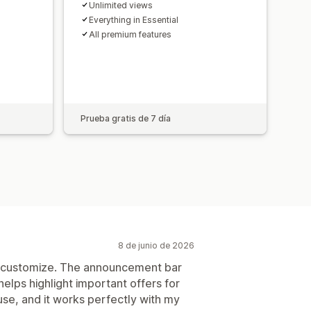
s y estadísticas en tiempo real
Unlimited views
Everything in Essential
All premium features
Prueba gratis de 7 día
8 de junio de 2026
d customize. The announcement bar
helps highlight important offers for
use, and it works perfectly with my