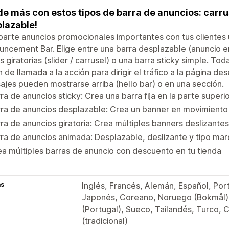
e más con estos tipos de barra de anuncios: carrusel
lazable!
rte anuncios promocionales importantes con tus clientes u
ncement Bar. Elige entre una barra desplazable (anuncio e
s giratorias (slider / carrusel) o una barra sticky simple. Tod
 de llamada a la acción para dirigir el tráfico a la página d
jes pueden mostrarse arriba (hello bar) o en una sección.
ra de anuncios sticky: Crea una barra fija en la parte superi
rra de anuncios desplazable: Crea un banner en movimient
ra de anuncios giratoria: Crea múltiples banners deslizantes
ra de anuncios animada: Desplazable, deslizante y tipo ma
a múltiples barras de anuncio con descuento en tu tienda
as
Inglés, Francés, Alemán, Español, Port
Japonés, Coreano, Noruego (Bokmål),
(Portugal), Sueco, Tailandés, Turco, C
(tradicional)