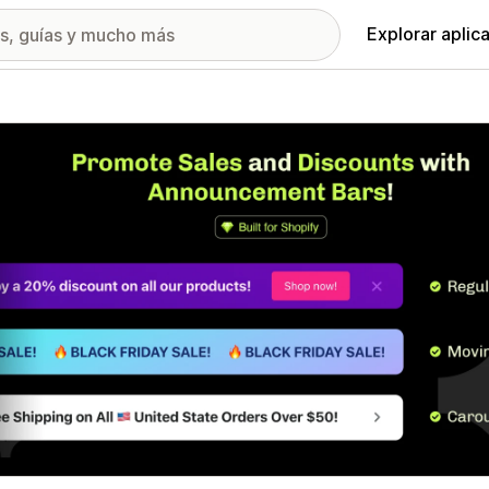
Explorar aplic
ía de imágenes destacadas