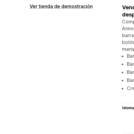
Ver tienda de demostración
Vend
desp
Compa
Annou
barra
botón
mensa
Bar
Ba
Bar
Bar
Cre
Idiom