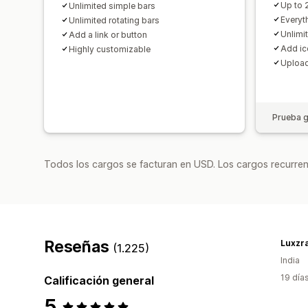
Up to 
Unlimited simple bars
Everyth
Unlimited rotating bars
Unlimit
Add a link or button
Add ic
Highly customizable
Upload
Prueba g
Todos los cargos se facturan en USD. Los cargos recurren
Reseñas
Luxzr
(1.225)
India
19 día
Calificación general
5