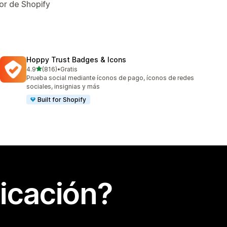
or de Shopify
Hoppy Trust Badges & Icons
de 5 estrellas
4.9
(816)
•
Gratis
816 reseñas en total
Prueba social mediante íconos de pago, íconos de redes
sociales, insignias y más
Built for Shopify
icación?