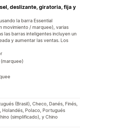
, deslizante, giratoria, fija y
sando la barra Essential
n movimiento / marquee), varias
as las barras inteligentes incluyen un
eseada y aumentar las ventas. Los
or
o (marquee)
rquee
ugués (Brasil), Checo, Danés, Finés,
 Holandés, Polaco, Portugués
hino (simplificado), y Chino