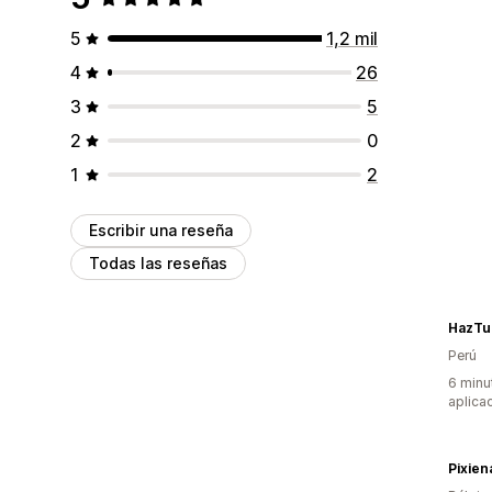
5
1,2 mil
4
26
3
5
2
0
1
2
Escribir una reseña
Todas las reseñas
HazTu
Perú
6 minu
aplica
Pixiena