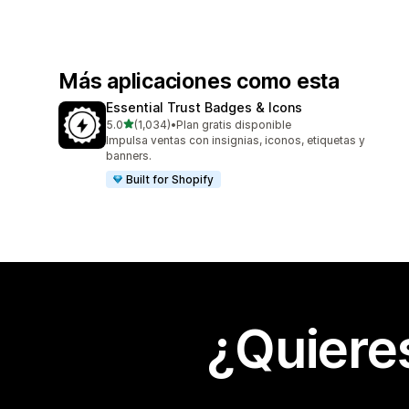
Más aplicaciones como esta
Essential Trust Badges & Icons
de 5 estrellas
5.0
(1,034)
•
Plan gratis disponible
1034 reseñas en total
Impulsa ventas con insignias, iconos, etiquetas y
banners.
Built for Shopify
¿Quiere