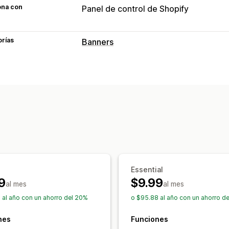
ona con
Panel de control de Shopify
orías
Banners
Tipo de banner
Barra de anuncios
Consentimiento d
Múltiples anuncios
Notificación
Pági
Recomendaciones personalizadas
Personalización
Posición del banner
Visualización fija
Color y fuente
Emojis
Múltiples idio
Adaptación a dispositivos móviles
Cr
Essential
9
$9.99
Segmentación geográfica
Segmentac
al mes
al mes
Segmentación por comportamiento
 al año con un ahorro del 20%
o $95.88 al año con un ahorro d
Informes y estadísticas
nes
Funciones