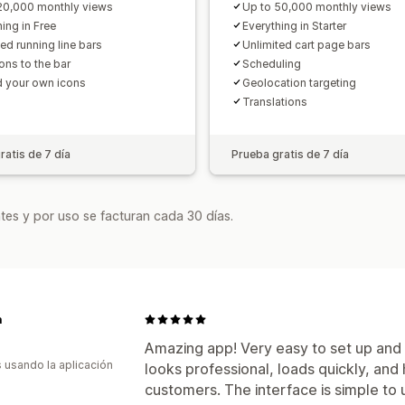
Seguimiento del rendimiento
Informe
20,000 monthly views
Up to 50,000 monthly views
Segmentos de clientes
ing in Free
Everything in Starter
ed running line bars
Unlimited cart page bars
ons to the bar
Scheduling
 your own icons
Geolocation targeting
Translations
ratis de 7 día
Prueba gratis de 7 día
tes y por uso se facturan cada 30 días.
a
Amazing app! Very easy to set up an
s usando la aplicación
looks professional, loads quickly, and 
customers. The interface is simple to 