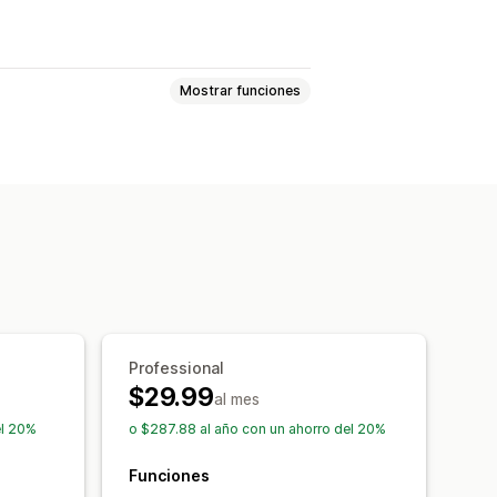
Mostrar funciones
e cookies
Cumplimiento con RGPD
na de producto
Promocional
Enlaces y botones
Fondos
mas
onogramas
Professional
$29.99
ión por campaña
al mes
el 20%
o $287.88 al año con un ahorro del 20%
Funciones