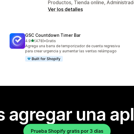
Productos, Tienda online, Administrad
Ver los detalles
GSC Countdown Timer Bar
de 5 estrellas
4.9
(478)
•
Gratis
478 reseñas en total
Agrega una barra de temporizador de cuenta regresiva
para crear urgencia y aumentar las ventas relámpago
Built for Shopify
s agregar una apl
Prueba Shopify gratis por 3 días