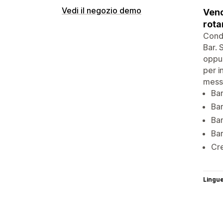
Vedi il negozio demo
Vend
rota
Condi
Bar. 
oppur
per i
messa
Bar
Bar
Bar
Bar
Cre
Lingu