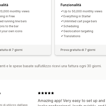
Monitoraggio delle performance
Anal
alità
Funzionalità
Segmenti di clienti
20,000 monthly views
Up to 50,000 monthly views
ing in Free
Everything in Starter
ed running line bars
Unlimited cart page bars
ons to the bar
Scheduling
 your own icons
Geolocation targeting
Translations
tuita di 7 giorni
Prova gratuita di 7 giorni
nti e le spese basate sull’utilizzo ricevi una fattura ogni 30 giorni.
a
Amazing app! Very easy to set up an
ni di utilizzo dell’app
looks professional, loads quickly, and 