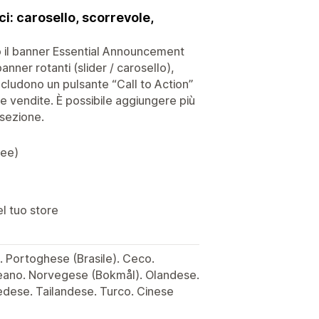
ci: carosello, scorrevole,
do il banner Essential Announcement
nner rotanti (slider / carosello),
ncludono un pulsante “Call to Action”
le vendite. È possibile aggiungere più
sezione.
uee)
l tuo store
 Portoghese (Brasile). Ceco.
eano. Norvegese (Bokmål). Olandese.
edese. Tailandese. Turco. Cinese