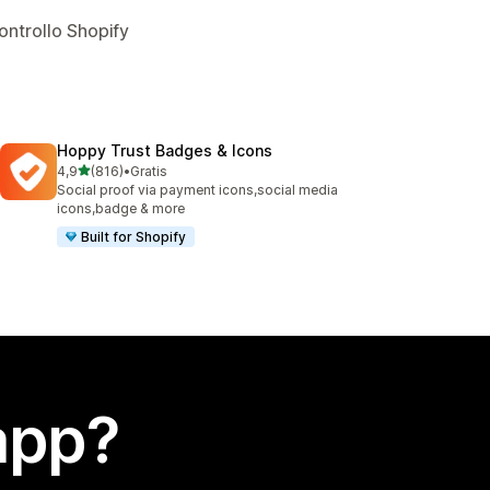
ontrollo Shopify
Hoppy Trust Badges & Icons
stelle su 5
4,9
(816)
•
Gratis
816 recensioni totali
Social proof via payment icons,social media
icons,badge & more
Built for Shopify
app?