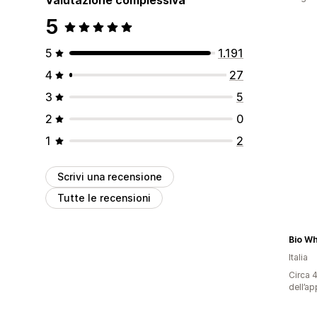
5
5
1.191
4
27
3
5
2
0
1
2
Scrivi una recensione
Tutte le recensioni
Bio Wh
Italia
Circa 4
dell’ap