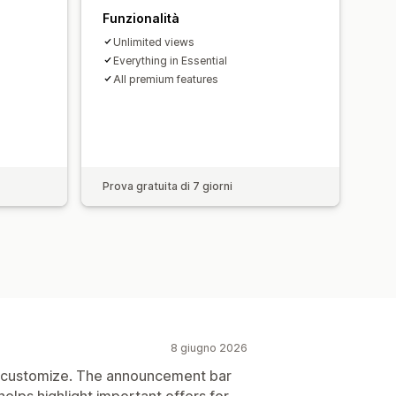
isi in tempo reale
Funzionalità
Unlimited views
Everything in Essential
All premium features
Prova gratuita di 7 giorni
8 giugno 2026
d customize. The announcement bar
helps highlight important offers for