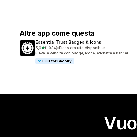
Altre app come questa
Essential Trust Badges & Icons
stelle su 5
5,0
(1.034)
•
Piano gratuito disponibile
1034 recensioni totali
Eleva le vendite con badge, icone, etichette e banner
Built for Shopify
Vuo