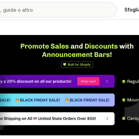
Sfogli
ria immagini in evidenza