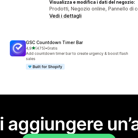
Visualizza e modifica i dati del negozio:
Prodotti, Negozio online, Pannello di c
Vedi i dettagli
GSC Countdown Timer Bar
stelle su 5
4,9
(475)
•
Gratis
475 recensioni totali
Add countdown timer bar to create urgency & boost flash
sales
Built for Shopify
i aggiungere un’