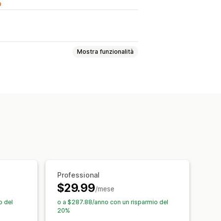
o
Mostra funzionalità
ie
Conformità al GDPR
odotto
Promozionale
 fissa
Link e pulsanti
Sfondi
tivo per dispositivi mobili
eting delle campagne
Professional
$29.99
/mese
o del
o a $287.88/anno con un risparmio del
20%