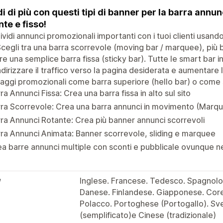
i di più con questi tipi di banner per la barra annun
nte e fisso!
vidi annunci promozionali importanti con i tuoi clienti usan
Scegli tra una barra scorrevole (moving bar / marquee), più ba
e una semplice barra fissa (sticky bar). Tutte le smart bar i
ndirizzare il traffico verso la pagina desiderata e aumentare 
ggi promozionali come barra superiore (hello bar) o come 
ra Annunci Fissa: Crea una barra fissa in alto sul sito
ra Scorrevole: Crea una barra annunci in movimento (Marq
ra Annunci Rotante: Crea più banner annunci scorrevoli
ra Annunci Animata: Banner scorrevole, sliding e marquee
a barre annunci multiple con sconti e pubblicale ovunque ne
e
Inglese. Francese. Tedesco. Spagnolo.
Danese. Finlandese. Giapponese. Cor
Polacco. Portoghese (Portogallo). Sv
(semplificato)e Cinese (tradizionale)