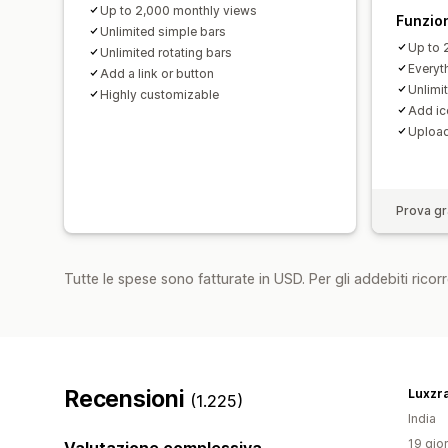
Up to 2,000 monthly views
Funzion
Unlimited simple bars
Up to 
Unlimited rotating bars
Everyth
Add a link or button
Unlimit
Highly customizable
Add ic
Upload
Prova gra
Tutte le spese sono fatturate in USD. Per gli addebiti ricorre
Recensioni
Luxzr
(1.225)
India
19 gior
Valutazione complessiva