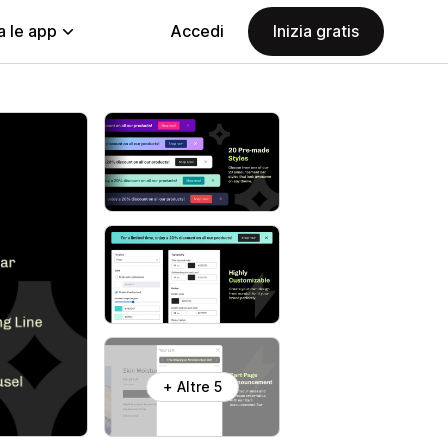
a le app
Accedi
Inizia gratis
+ Altre 5