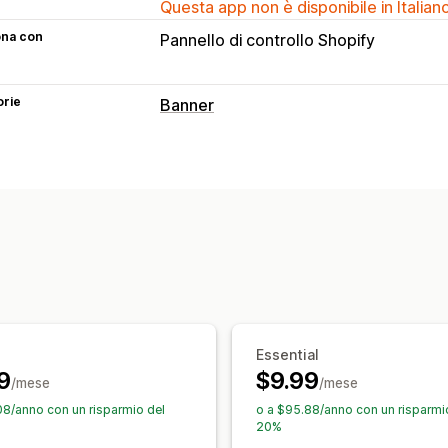
Questa app non è disponibile in Italian
ona con
Pannello di controllo Shopify
orie
Banner
Tipo di banner
Barra degli annunci
Consenso ai cook
Multiannuncio
Notifica
Pagina del pr
Consigli personalizzati
Personalizzazione
Posizione del banner
Visualizzazione
Colore e font
Emoji
Multilingua
Adat
Programmazione
Geotargeting
Targ
Essential
9
$9.99
Targeting comportamentale
/mese
/mese
08/anno con un risparmio del
o a $95.88/anno con un risparmi
Analisi e report
20%