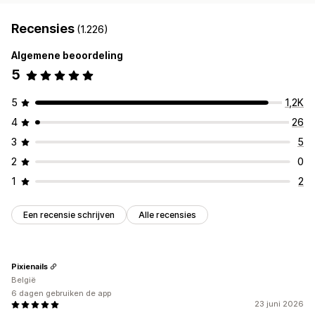
Recensies
(1.226)
Algemene beoordeling
5
5
1,2K
4
26
3
5
2
0
1
2
Een recensie schrijven
Alle recensies
Pixienails
België
6 dagen gebruiken de app
23 juni 2026