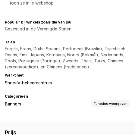
toon ze in je webshop
Populair bij winkels zoals die van jou
Gevestigd in de Verenigde Staten
Talen
Engels, Frans, Duits, Spaans, Portugees (Brazilië), Tsjechisch,
Deens, Fins, Japans, Koreaans, Noors (Bokmål), Nederlands,
Pools, Portugees (Portugal), Zweeds, Thais, Turks, Chinees
(vereenvoudigd), en Chinees (traditioneel)
Werkt met
Shopify-beheercentrum
Categorieën
Banners
Functies weergeven
Soorten banners
Aankondigingsbalk
Cookietoestemming
Naleving van AVG
Prijs
Meerdere aankondigingen
Melding
Productpagina