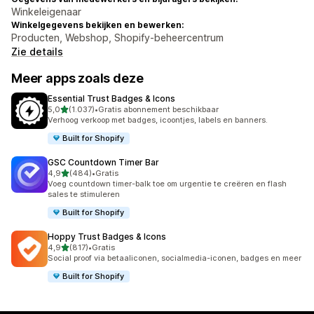
Winkeleigenaar
Winkelgegevens bekijken en bewerken:
Producten, Webshop, Shopify-beheercentrum
Zie details
Meer apps zoals deze
Essential Trust Badges & Icons
van 5 sterren
5,0
(1.037)
•
Gratis abonnement beschikbaar
1037 recensies in totaal
Verhoog verkoop met badges, icoontjes, labels en banners.
Built for Shopify
GSC Countdown Timer Bar
van 5 sterren
4,9
(484)
•
Gratis
484 recensies in totaal
Voeg countdown timer-balk toe om urgentie te creëren en flash
sales te stimuleren
Built for Shopify
Hoppy Trust Badges & Icons
van 5 sterren
4,9
(817)
•
Gratis
817 recensies in totaal
Social proof via betaaliconen, socialmedia-iconen, badges en meer
Built for Shopify