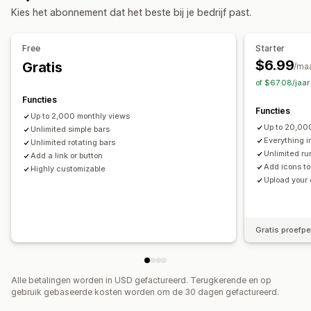
Kies het abonnement dat het beste bij je bedrijf past.
Promotie
Persoonlijke aanbevelingen
Aanpassing
Free
Starter
Bannerpositie
Vaste weergave
Links en knoppen
$6.99
Gratis
/ma
Achtergronden
Kleur en lettertype
Emoji's
of $67.08/jaa
Meerdere talen
Mobiel responsief
Planning
Geotargeting
Functies
Functies
Campagnetargeting
Gedragstargeting
Up to 2,000 monthly views
Up to 20,00
Unlimited simple bars
Analytics en rapportage
Everything i
Unlimited rotating bars
Unlimited ru
Prestaties volgen
Add a link or button
Analytics in real time
Klantsegmenten
Add icons to
Highly customizable
Upload your
Gratis proefp
Alle betalingen worden in USD gefactureerd. Terugkerende en op
gebruik gebaseerde kosten worden om de 30 dagen gefactureerd.