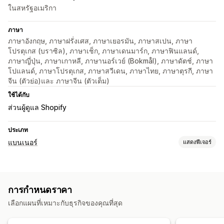
ในสหรัฐอเมริกา
ภาษา
ภาษาอังกฤษ, ภาษาฝรั่งเศส, ภาษาเยอรมัน, ภาษาสเปน, ภาษา
โปรตุเกส (บราซิล), ภาษาเช็ก, ภาษาเดนมาร์ก, ภาษาฟินแลนด์,
ภาษาญี่ปุ่น, ภาษาเกาหลี, ภาษานอร์เวย์ (Bokmål), ภาษาดัตช์, ภาษา
โปแลนด์, ภาษาโปรตุเกส, ภาษาสวีเดน, ภาษาไทย, ภาษาตุรกี, ภาษา
จีน (ตัวย่อ)และ ภาษาจีน (ตัวเต็ม)
ใช้ได้กับ
ส่วนผู้ดูแล Shopify
ประเภท
แบนเนอร์
แสดงฟีเจอร์
ประเภทแบนเนอร์
แถบการประกาศ
ความยินยอมของคุกกี้
การปฏิบัติตาม GDPR
การกำหนดราคา
ประกาศหลายฉบับ
การแจ้งเตือน
หน้าสินค้า
ส่งเสริมการขาย
เลือกแผนที่เหมาะกับธุรกิจของคุณที่สุด
การแนะนำเฉพาะบุคคล
การปรับแต่ง