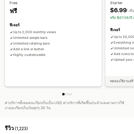
Free
Starter
ตำแหน่งแบนเนอร์
การแสดงผลแบบยึดตำแหน่ง
ลิงก์และปุ่ม
$6.99
ฟรี
/ เดื
พื้นหลัง
สีและแบบอักษร
อิโมจิ
หลายภาษา
หรือ $67.08/ปี
การเปลี่ยนรูปแบบตามการแสดงผลบนมือถือ
การกำหนดเวลา
ฟีเจอร์
ฟีเจอร์
การกำหนดเป้าหมายทางภูมิศาสตร์
การกำหนดเป้าหมายแคมเปญ
Up to 2,000 monthly views
Up to 20,00
การกำหนดเป้าหมายพฤติกรรม
Unlimited simple bars
Everything i
Unlimited rotating bars
Unlimited ru
การวิเคราะห์และการรายงาน
Add a link or button
Add icons to
Highly customizable
การติดตามประสิทธิภาพ
การวิเคราะห์แบบเรียลไทม์
Upload your
การแบ่งกลุ่มลูกค้า
ทดลองใช้งานฟรี 
ค่าบริการทั้งหมดจะเรียกเก็บเป็น USD ค่าบริการที่เกิดขึ้นประจำและตามการใช้
งานจะเรียกเก็บเงินทุกๆ 30 วัน
รีวิว
(1,223)