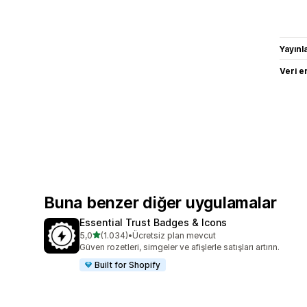
Yayın
Veri e
Buna benzer diğer uygulamalar
Essential Trust Badges & Icons
5 yıldız üzerinden
5,0
(1.034)
•
Ücretsiz plan mevcut
toplam 1034 değerlendirme
Güven rozetleri, simgeler ve afişlerle satışları artırın.
Built for Shopify