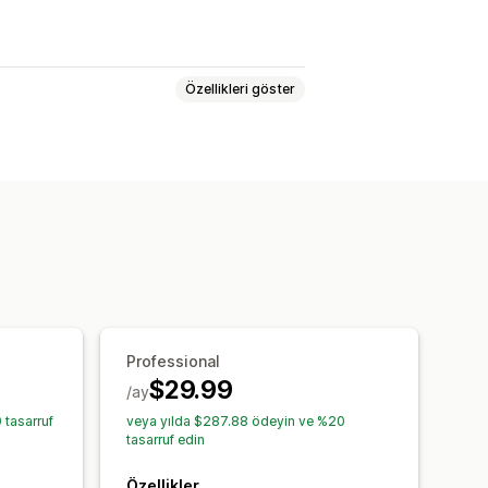
Özellikleri göster
mluluğu
Çoklu duyuru
Bildirim
elleştirilmiş öneriler
antılar ve düğmeler
Arka planlar
Mobil duyarlı
Zamanlama
emesi
Davranış hedefleme
Professional
$29.99
/ay
lizler
Müşteri segmentleri
 tasarruf
veya yılda $287.88 ödeyin ve %20
tasarruf edin
Özellikler