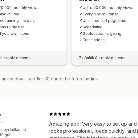
20,000 monthly views
Up to 50,000 monthly views
ing in Free
Everything in Starter
ed running line bars
Unlimited cart page bars
ons to the bar
Scheduling
 your own icons
Geolocation targeting
Translations
 ücretsiz deneme
7 günlük ücretsiz deneme
lanıma dayalı ücretler 30 günde bir faturalandırılır.
a
tan
Amazing app! Very easy to set up an
mayı kullanma
looks professional, loads quickly, and 
:19 gün
customers. The interface is simple to 