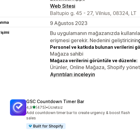
Web Sitesi
Baltupio g. 45 - 27, Vilnius, 08324, LT
lanma
9 Ağustos 2023
rişimi
Bu uygulamanın mağazanızda kullanılabi
erişmesi gerekir. Nedenini geliştiricinin
Personel ve katkıda bulunan verilerini g
Mağaza sahibi
Mağaza verilerini görüntüle ve düzenle:
Ürünler, Online Mağaza, Shopify yöneti
Ayrıntıları inceleyin
GSC Countdown Timer Bar
5 yıldız üzerinden
4,9
(475)
•
Ücretsiz
toplam 475 değerlendirme
Add countdown timer bar to create urgency & boost flash
sales
Built for Shopify