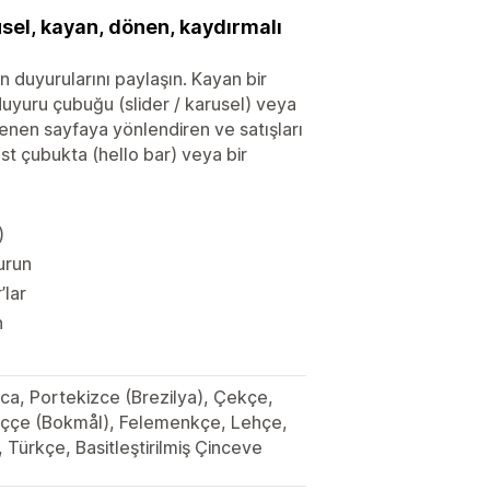
usel, kayan, dönen, kaydırmalı
 duyurularını paylaşın. Kayan bir
uyuru çubuğu (slider / karusel) veya
stenen sayfaya yönlendiren ve satışları
üst çubukta (hello bar) veya bir
)
urun
lar
n
lca, Portekizce (Brezilya), Çekçe,
eççe (Bokmål), Felemenkçe, Lehçe,
 Türkçe, Basitleştirilmiş Çinceve