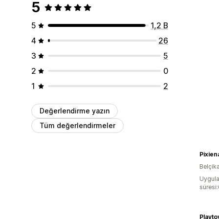
5
5
1,2 B
4
26
3
5
2
0
1
2
Değerlendirme yazın
Tüm değerlendirmeler
Pixiena
Belçik
Uygula
süresi
Playto