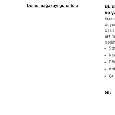
Demo mağazayı görüntüle
Bu d
ve y
Essen
duyur
basit
artır
bölüm
Sti
Kay
Dön
An
Çok
Diller