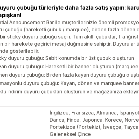
uyuru çubuğu türleriyle daha fazla satış yapın: kar
apışkan!
tial Announcement Bar ile müşterilerinizle önemli promosyon
u çubuğu (hareketli çubuk / marquee), birden fazla dönen d
 bir sticky duyuru çubuğu seçin. Tüm akıllı çubuklar, trafiği i
an bir harekete geçirici mesaj düğmesine sahiptir. Duyurular 
de gösterilebilir.
cky duyuru çubuğu: Sabit konumda bir üst çubuk oluşturun
an duyuru çubuğu: Hareketli bir banner oluşturun (marquee
en duyuru çubuğu: Birden fazla kayan duyuru çubuğu oluşt
imasyonlu duyuru çubuğu: Kayan, dönen ve marquee banner’
lu indirim duyuru çubukları oluşturun ve mağazanıza ekleyi
İngilizce, Fransızca, Almanca, İspanyo
Danca, Fince, Japonca, Korece, Norv
Portekizce (Portekiz), İsveççe, Tayca,
Geleneksel Çince