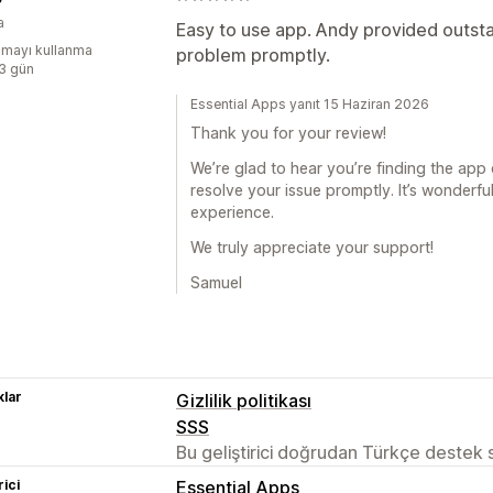
a
Easy to use app. Andy provided outst
mayı kullanma
problem promptly.
:3 gün
Essential Apps yanıt 15 Haziran 2026
Thank you for your review!
We’re glad to hear you’re finding the app
resolve your issue promptly. It’s wonderf
experience.
We truly appreciate your support!
Samuel
lar
Gizlilik politikası
SSS
Bu geliştirici doğrudan Türkçe destek
rici
Essential Apps