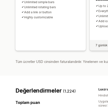
Unlimited simple bars
Up to 
Unlimited rotating bars
Everyth
Add a link or button
Unlimit
Highly customizable
Add ic
Upload
7 günlük
Tüm ücretler USD cinsinden faturalandırılır. Yinelenen ve kul
Değerlendirmeler
Luxzr
(1.224)
Hindis
Uygula
Toplam puan
süresi