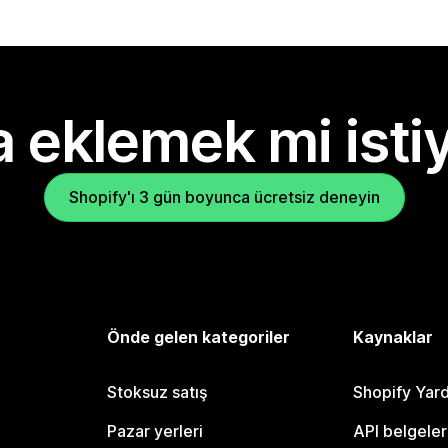
 eklemek mi isti
Shopify'ı 3 gün boyunca ücretsiz deneyin
Önde gelen kategoriler
Kaynaklar
Stoksuz satış
Shopify Yar
Pazar yerleri
API belgeler