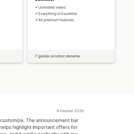
Unlimited views
Everything in Essential
All premium features
7 günlük ücretsiz deneme
8 Haziran 2026
d customize. The announcement bar
helps highlight important offers for
use, and it works perfectly with my