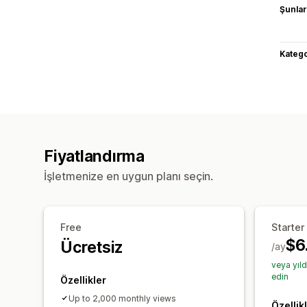
Şunlarl
Katego
Fiyatlandırma
İşletmenize en uygun planı seçin.
Free
Starter
$6
Ücretsiz
/ay
veya yıl
edin
Özellikler
Up to 2,000 monthly views
Özellik