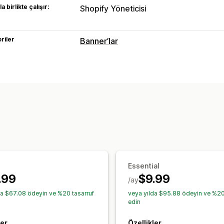
a birlikte çalışır:
Shopify Yöneticisi
riler
Banner’lar
Banner türü
Duyuru çubuğu
Çerez izni
GDPR uyu
Ürün sayfası
Promosyon amaçlı
Kişis
Özelleştirme
Banner konumu
Yapışkan ekran
Bağl
Renk ve yazı tipi
Emojiler
Çoklu dil
Coğrafi hedefleme
Kampanya hedefl
Essential
Analizler ve raporlama
.99
$9.99
/ay
Performans takibi
Gerçek zamanlı ana
da $67.08 ödeyin ve %20 tasarruf
veya yılda $95.88 ödeyin ve %20
edin
ler
Özellikler