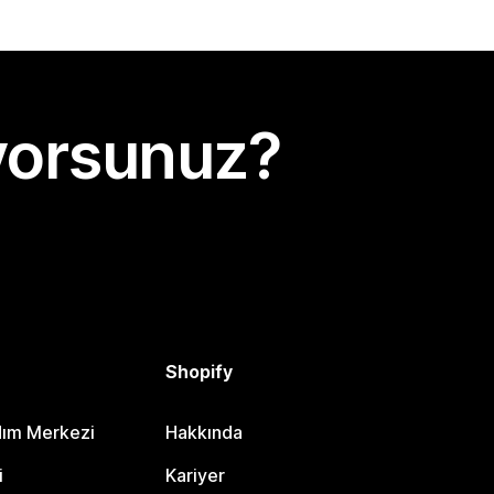
yorsunuz?
Shopify
dım Merkezi
Hakkında
i
Kariyer