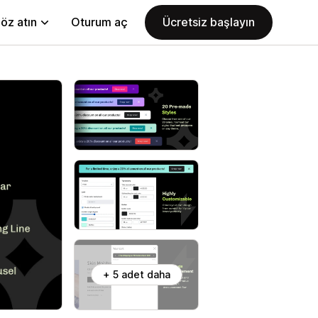
öz atın
Oturum aç
Ücretsiz başlayın
+ 5 adet daha