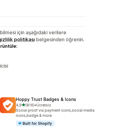
lmesi için aşağıdaki verilere
gizlilik politikası
belgesinden öğrenin.
örüntüle:
cisi
Hoppy Trust Badges & Icons
5 yıldız üzerinden
4,9
(816)
•
Ücretsiz
toplam 816 değerlendirme
Social proof via payment icons,social media
icons,badge & more
Built for Shopify