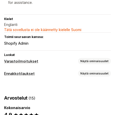
for assistance.
Kielet
Englanti
Tätä sovellusta ei ole käännetty kielelle Suomi
Toimii seuraavan kanssa:
Shopify Admin
Luokat
Varastoilmoitukset
Näytä ominaisuudet
Ilmoitukset
Ennakkotilaukset
Näytä ominaisuudet
Automaattiset ilmoitukset
Jälleen varastossa
Tilaustyyppi
Loppunut varastosta
Mukautetut ilmoitukset
Jälkitoimitukset
Loppunut varastosta
Mukautukset
Arvostelut
(15)
Mukautukset
Ilmoitusasetukset
Ponnahdusilmoitukset
Varastolaskuri
Kokonaisarvio
Painikkeet
Bannerit
Versiot
4,9