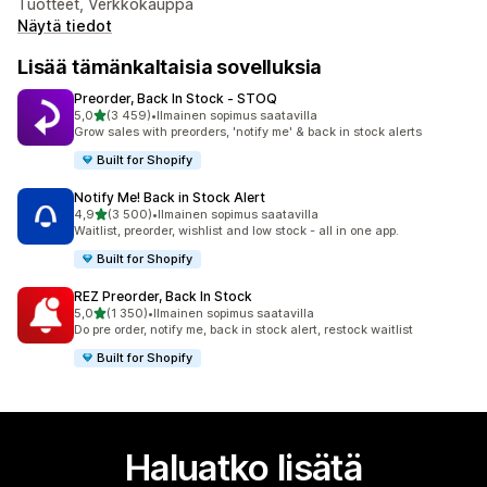
Tuotteet, Verkkokauppa
Näytä tiedot
Lisää tämänkaltaisia sovelluksia
Preorder, Back In Stock ‑ STOQ
/ 5 tähteä
5,0
(3 459)
•
Ilmainen sopimus saatavilla
3459 arvostelua yhteensä
Grow sales with preorders, 'notify me' & back in stock alerts
Built for Shopify
Notify Me! Back in Stock Alert
/ 5 tähteä
4,9
(3 500)
•
Ilmainen sopimus saatavilla
3500 arvostelua yhteensä
Waitlist, preorder, wishlist and low stock - all in one app.
Built for Shopify
REZ Preorder, Back In Stock
/ 5 tähteä
5,0
(1 350)
•
Ilmainen sopimus saatavilla
1350 arvostelua yhteensä
Do pre order, notify me, back in stock alert, restock waitlist
Built for Shopify
Haluatko lisätä