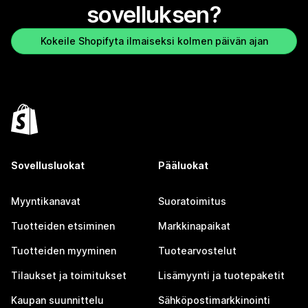
sovelluksen?
Kokeile Shopifyta ilmaiseksi kolmen päivän ajan
Sovellusluokat
Pääluokat
Myyntikanavat
Suoratoimitus
Tuotteiden etsiminen
Markkinapaikat
Tuotteiden myyminen
Tuotearvostelut
Tilaukset ja toimitukset
Lisämyynti ja tuotepaketit
Kaupan suunnittelu
Sähköpostimarkkinointi