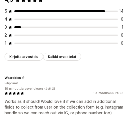
5
14
4
0
3
1
2
0
1
0
Kirjoita arvostelu
Kaikki arvostelut
Wearables
Filippiinit
19 minuuttia sovelluksen käyttöä
10. maaliskuu 2025
Works as it should! Would love it if we can add in additional
fields to collect from user on the collection form (e.g. instagram
handle so we can reach out via IG, or phone number too)