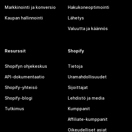
Markkinointi ja konversio
Hakukoneoptimointi
Kaupan hallinnointi
Lähetys
Valuutta ja käännös
Resurssit
Shopify
Shopifyn ohjekeskus
Tietoja
API-dokumentaatio
Uramahdollisuudet
Shopify-yhteisö
Sijoittajat
Shopify-blogi
Lehdistö ja media
Tutkimus
Kumppanit
Affiliate-kumppanit
Oikeudelliset asiat