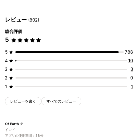
カスタマイズ
カスタムCSS
ディスカウントフィールド
プロモーション
カートでのアップセル
進捗バー
ワンクリックアドオン
モバイル対応
カートドロワー
常時表示カート
レビュー
(802)
カートドロワー
カスタムCSS
カスタムHTML
カウントダウンタイマー
ドラッグ&ドロップエディタ
複数通貨
複数言語
総合評価
アップセル
5
オファーとおすすめ
おすすめ商品
無料配送
配送バー
段階式リワード
無料ギフト
保証
配送保証
無料ギフト
ギフト包装
無料配送
商品アドオン
5
788
おすすめ商品
よく同時購入される商品
バンドル
数量割引
4
10
ボリュームディスカウント
段階的ディスカウント
3
3
AIによるおすすめ
定期購入のアップグレード
2
0
分析
1
1
クリックスルー率
コンバージョン率
レビューを書く
すべてのレビュー
Of Earth
インド
アプリの使用期間：38分