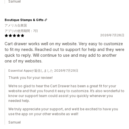
Samuel
Boutique Stamps & Gifts
アメリカ合衆国
アプリの使用期間：7日
2026年7月28日
Cart drawer works well on my website. Very easy to customize
to fit my needs. Reached out to support for help and they were
quick to reply. Will continue to use and may add to another
one of my websites.
Essential Appsが返信しました 2026年7月29日
Thank you for your review!
We’re so glad to hear the Cart Drawer has been a great fit for your
website and that you found it easy to customize. It’s also wonderful to
know our support team could assist you quickly whenever you
needed help.
We truly appreciate your support, and we’d be excited to have you
use the app on your other website as well!
Samuel