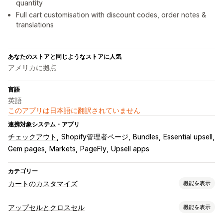
quantity
Full cart customisation with discount codes, order notes &
translations
あなたのストアと同じようなストアに人気
アメリカに拠点
言語
英語
このアプリは日本語に翻訳されていません
連携対象システム・アプリ
チェックアウト
Shopify管理者ページ
Bundles
Essential upsell
Gem pages
Markets
PageFly
Upsell apps
カテゴリー
カートのカスタマイズ
機能を表示
カートの表示
アップセルとクロスセル
機能を表示
お知らせ
カスタムスタイル
カスタムルール
カスタムHTML