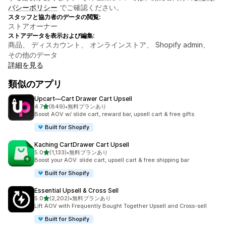
バシーポリシー
でご確認ください。
スタッフと協力者のデータの閲覧:
ストアオーナー
ストアデータを表示および編集:
商品、 ディスカウント、 オンラインストア、 Shopify admin、
その他のデータ
詳細を見る
類似のアプリ
Upcart—Cart Drawer Cart Upsell
5つ星中
4.7
(849)
•
無料プランあり
合計レビュー数：849件
Boost AOV w/ slide cart, reward bar, upsell cart & free gifts
Built for Shopify
Kaching CartDrawer Cart Upsell
5つ星中
5.0
(1,133)
•
無料プランあり
合計レビュー数：1133件
Boost your AOV: slide cart, upsell cart & free shipping bar
Built for Shopify
Essential Upsell & Cross Sell
5つ星中
5.0
(2,202)
•
無料プランあり
合計レビュー数：2202件
Lift AOV with Frequently Bought Together Upsell and Cross-sell
Built for Shopify