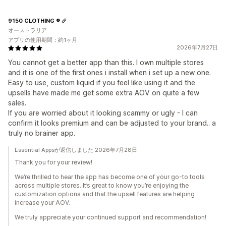
9150 CLOTHING ®
オーストラリア
アプリの使用期間：約1ヶ月
2026年7月27日
You cannot get a better app than this. I own multiple stores
and it is one of the first ones i install when i set up a new one.
Easy to use, custom liquid if you feel like using it and the
upsells have made me get some extra AOV on quite a few
sales.
If you are worried about it looking scammy or ugly - I can
confirm it looks premium and can be adjusted to your brand.. a
truly no brainer app.
Essential Appsが返信しました 2026年7月28日
Thank you for your review!
We’re thrilled to hear the app has become one of your go-to tools
across multiple stores. It’s great to know you’re enjoying the
customization options and that the upsell features are helping
increase your AOV.
We truly appreciate your continued support and recommendation!