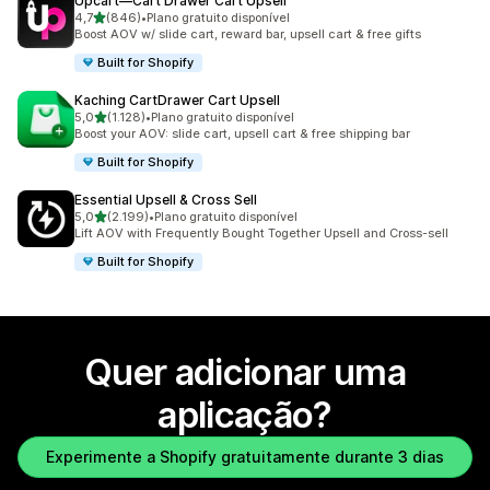
Upcart—Cart Drawer Cart Upsell
de 5 estrelas
4,7
(846)
•
Plano gratuito disponível
846 total de avaliações
Boost AOV w/ slide cart, reward bar, upsell cart & free gifts
Built for Shopify
Kaching CartDrawer Cart Upsell
de 5 estrelas
5,0
(1.128)
•
Plano gratuito disponível
1128 total de avaliações
Boost your AOV: slide cart, upsell cart & free shipping bar
Built for Shopify
Essential Upsell & Cross Sell
de 5 estrelas
5,0
(2.199)
•
Plano gratuito disponível
2199 total de avaliações
Lift AOV with Frequently Bought Together Upsell and Cross-sell
Built for Shopify
Quer adicionar uma
aplicação?
Experimente a Shopify gratuitamente durante 3 dias