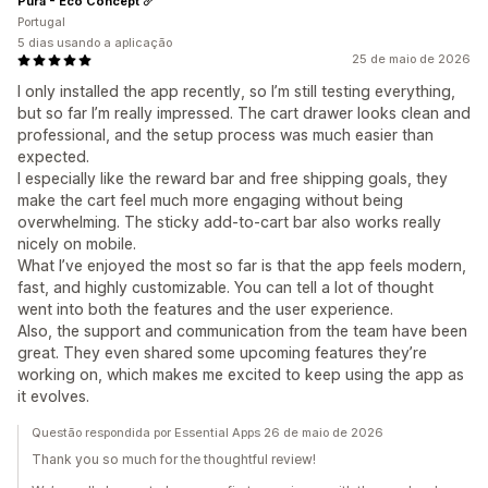
Taxas de cliques
Taxas de conversão
Pura - Eco Concept
Portugal
5 dias usando a aplicação
25 de maio de 2026
I only installed the app recently, so I’m still testing everything,
but so far I’m really impressed. The cart drawer looks clean and
professional, and the setup process was much easier than
expected.
I especially like the reward bar and free shipping goals, they
make the cart feel much more engaging without being
overwhelming. The sticky add-to-cart bar also works really
nicely on mobile.
What I’ve enjoyed the most so far is that the app feels modern,
fast, and highly customizable. You can tell a lot of thought
went into both the features and the user experience.
Also, the support and communication from the team have been
great. They even shared some upcoming features they’re
working on, which makes me excited to keep using the app as
it evolves.
Questão respondida por Essential Apps 26 de maio de 2026
Thank you so much for the thoughtful review!