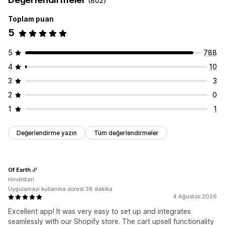
(802)
Tek tıklamalı eklentiler
Sepet çekmecesi
Özel CSS
Yukarı satış
Özel HTML
Sürükle ve bırak düzenleyicisi
Toplam puan
Ürün önerileri
Ücretsiz kargo
Kargo çubuğu
Çoklu para birimi
Çoklu dil
5
Kademeli ödüller
Ücretsiz hediyeler
Teklifler ve öneriler
5
788
Garantiler
Kargo koruması
Ücretsiz hediyeler
4
10
Hediye paketi
Ücretsiz kargo
Ürün eklentileri
3
3
Ürün önerileri
Genellikle birlikte satın alınan ürünler
2
0
Paketler
Adet indirimleri
Hacim bazlı indirimler
1
1
Kademeli indirimler
Yapay zeka önerileri
Abonelik yükseltmesi
Değerlendirme yazın
Tüm değerlendirmeler
Analizler
Tıklama oranı
Dönüşüm oranları
Of Earth
Hindistan
Uygulamayı kullanma süresi:38 dakika
4 Ağustos 2026
Excellent app! It was very easy to set up and integrates
seamlessly with our Shopify store. The cart upsell functionality