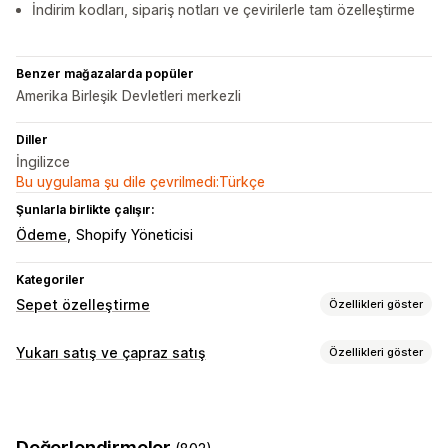
İndirim kodları, sipariş notları ve çevirilerle tam özelleştirme
Benzer mağazalarda popüler
Amerika Birleşik Devletleri merkezli
Diller
İngilizce
Bu uygulama şu dile çevrilmedi:Türkçe
Şunlarla birlikte çalışır:
Ödeme
Shopify Yöneticisi
Kategoriler
Sepet özelleştirme
Özellikleri göster
Sepet ekranı
Yukarı satış ve çapraz satış
Özellikleri göster
Duyurular
Özel stiller
Özel kurallar
Özel HTML
Özel CSS
Özelleştirme
İndirim alanları
Promosyonlar
Mobil duyarlı
Sepetten yukarı satış
İlerleme çubuğu
Sepet çekmecesi
Sabit sepet
Geri sayım sayaçları
Değerlendirmeler