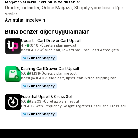
Mağaza verilerini görüntüle ve düzenle:
Ürünler, indirimler, Online Mağaza, Shopify yöneticisi, diğer
veriler
Ayrıntıları inceleyin
Buna benzer diğer uygulamalar
Upcart—Cart Drawer Cart Upsell
5 yıldız üzerinden
4,7
(848)
•
Ücretsiz plan mevcut
toplam 848 değerlendirme
Boost AOV w/ slide cart, reward bar, upsell cart & free gifts
Built for Shopify
Kaching CartDrawer Cart Upsell
5 yıldız üzerinden
5,0
(1.131)
•
Ücretsiz plan mevcut
toplam 1131 değerlendirme
Boost your AOV: slide cart, upsell cart & free shipping bar
Built for Shopify
Essential Upsell & Cross Sell
5 yıldız üzerinden
5,0
(2.203)
•
Ücretsiz plan mevcut
toplam 2203 değerlendirme
Lift AOV with Frequently Bought Together Upsell and Cross-sell
Built for Shopify