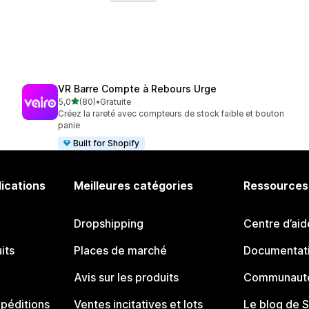
VR Barre Compte à Rebours Urge
étoile(s) sur 5
5,0
(80)
•
Gratuite
80 avis au total
Créez la rareté avec compteurs de stock faible et bouton
panie
Built for Shopify
lications
Meilleures catégories
Ressources
Dropshipping
Centre d’aid
its
Places de marché
Documentati
Avis sur les produits
Communauté
péditions
Ventes incitatives et lots
Le blog de 