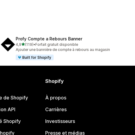
Profy Compte a Rebours Banner
étoile(s) sur 5
4,9
(119)
•
Forfait gratuit disponible
119 avis au total
Ajouter une bannière de compte à rebours au magasin
Built for Shopify
Shopify
e de Shopify
À propos
on API
Carrières
 Shopify
Investisseurs
Shopify
Presse et médias