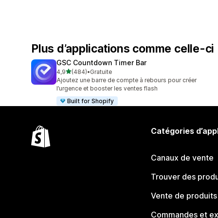
Plus d’applications comme celle-ci
GSC Countdown Timer Bar
étoile(s) sur 5
4,9
(484)
•
Gratuite
484 avis au total
Ajoutez une barre de compte à rebours pour créer
l’urgence et booster les ventes flash
Built for Shopify
Catégories d’app
Canaux de vente
Trouver des produ
Vente de produits
Commandes et ex