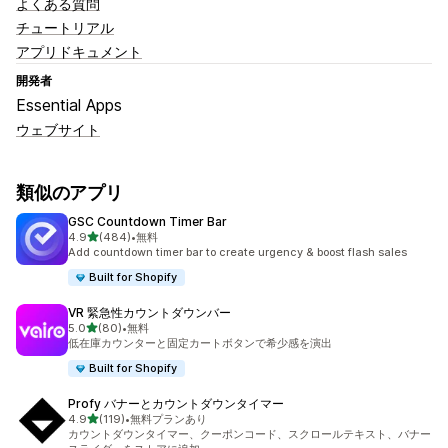
よくある質問
チュートリアル
アプリドキュメント
開発者
Essential Apps
ウェブサイト
類似のアプリ
GSC Countdown Timer Bar
5つ星中
4.9
(484)
•
無料
合計レビュー数：484件
Add countdown timer bar to create urgency & boost flash sales
Built for Shopify
VR 緊急性カウントダウンバー
5つ星中
5.0
(80)
•
無料
合計レビュー数：80件
低在庫カウンターと固定カートボタンで希少感を演出
Built for Shopify
Profy バナーとカウントダウンタイマー
5つ星中
4.9
(119)
•
無料プランあり
合計レビュー数：119件
カウントダウンタイマー、クーポンコード、スクロールテキスト、バナー