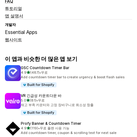
FAQ
튜토리얼
앱 설명서
개발자
Essential Apps
웹사이트
이 앱과 비슷한 더 많은 앱 보기
GSC Countdown Timer Bar
별 5개 중
4.9
(487)
•
무료
총 리뷰 487개
Add countdown timer bar to create urgency & boost flash sales
Built for Shopify
VR 긴급성 카운트다운 바
별 5개 중
5.0
(81)
•
무료
총 리뷰 81개
재고 부족 카운터와 고정 장바구니로 희소성 창출
Built for Shopify
Profy Banner & Countdown Timer
별 5개 중
4.9
(119)
•
무료 플랜 사용 가능
총 리뷰 119개
Add countdown timer, coupon & scrolling text for next sale