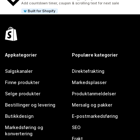
Totalt 119 omtaler
Add countdown timer, coupon & scrolling text for next sale
Built for Shopify
Appkategorier
Populære kategorier
Salgskanaler
Direktefrakting
Finne produkter
Markedsplasser
Selge produkter
Produktanmeldelser
Bestillinger og levering
Mersalg og pakker
Butikkdesign
E-postmarkedsføring
Markedsføring og
SEO
konvertering
Frakt