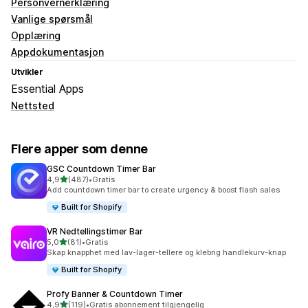
Personvernerklæring
Vanlige spørsmål
Opplæring
Appdokumentasjon
Utvikler
Essential Apps
Nettsted
Flere apper som denne
GSC Countdown Timer Bar
av 5 stjerner
4,9
(487)
•
Gratis
Totalt 487 omtaler
Add countdown timer bar to create urgency & boost flash sales
Built for Shopify
VR Nedtellingstimer Bar
av 5 stjerner
5,0
(81)
•
Gratis
Totalt 81 omtaler
Skap knapphet med lav-lager-tellere og klebrig handlekurv-knap
Built for Shopify
Profy Banner & Countdown Timer
av 5 stjerner
4,9
(119)
•
Gratis abonnement tilgjengelig