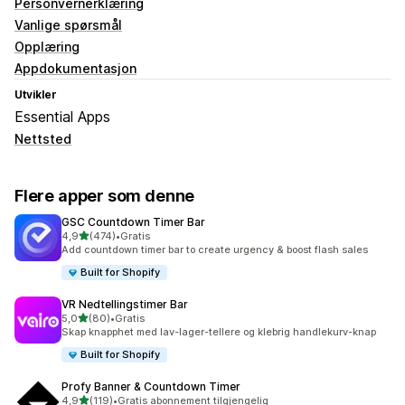
Personvernerklæring
Vanlige spørsmål
Opplæring
Appdokumentasjon
Utvikler
Essential Apps
Nettsted
Flere apper som denne
GSC Countdown Timer Bar
av 5 stjerner
4,9
(474)
•
Gratis
Totalt 474 omtaler
Add countdown timer bar to create urgency & boost flash sales
Built for Shopify
VR Nedtellingstimer Bar
av 5 stjerner
5,0
(80)
•
Gratis
Totalt 80 omtaler
Skap knapphet med lav-lager-tellere og klebrig handlekurv-knap
Built for Shopify
Profy Banner & Countdown Timer
av 5 stjerner
4,9
(119)
•
Gratis abonnement tilgjengelig