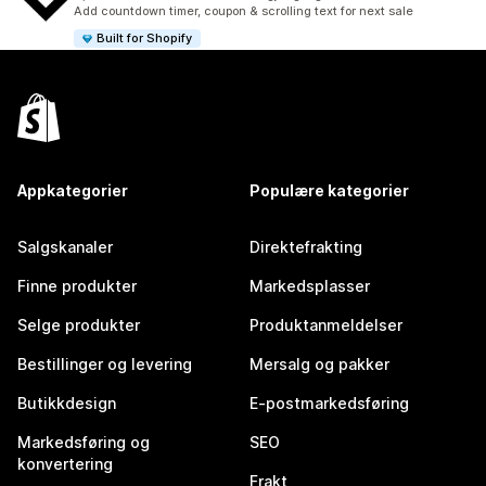
Totalt 119 omtaler
Add countdown timer, coupon & scrolling text for next sale
Built for Shopify
Appkategorier
Populære kategorier
Salgskanaler
Direktefrakting
Finne produkter
Markedsplasser
Selge produkter
Produktanmeldelser
Bestillinger og levering
Mersalg og pakker
Butikkdesign
E-postmarkedsføring
Markedsføring og
SEO
konvertering
Frakt