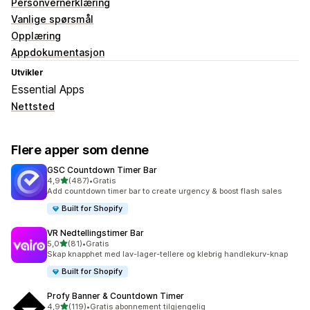
Personvernerklæring
Vanlige spørsmål
Opplæring
Appdokumentasjon
Utvikler
Essential Apps
Nettsted
Flere apper som denne
GSC Countdown Timer Bar
av 5 stjerner
4,9
(487)
•
Gratis
Totalt 487 omtaler
Add countdown timer bar to create urgency & boost flash sales
Built for Shopify
VR Nedtellingstimer Bar
av 5 stjerner
5,0
(81)
•
Gratis
Totalt 81 omtaler
Skap knapphet med lav-lager-tellere og klebrig handlekurv-knap
Built for Shopify
Profy Banner & Countdown Timer
av 5 stjerner
4,9
(119)
•
Gratis abonnement tilgjengelig