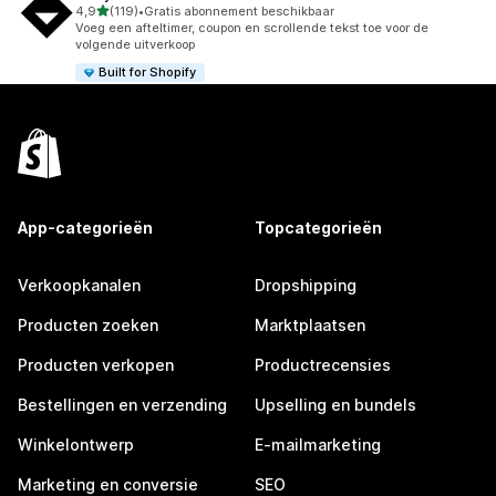
van 5 sterren
4,9
(119)
•
Gratis abonnement beschikbaar
119 recensies in totaal
Voeg een afteltimer, coupon en scrollende tekst toe voor de
volgende uitverkoop
Built for Shopify
App-categorieën
Topcategorieën
Verkoopkanalen
Dropshipping
Producten zoeken
Marktplaatsen
Producten verkopen
Productrecensies
Bestellingen en verzending
Upselling en bundels
Winkelontwerp
E-mailmarketing
Marketing en conversie
SEO