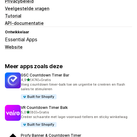
Privacybeleid
Veelgestelde vragen
Tutorial
API-documentatie
Ontwikkelaar
Essential Apps
Website
Meer apps zoals deze
GSC Countdown Timer Bar
van 5 sterren
4,9
(474)
•
Gratis
474 recensies in totaal
Voeg countdown timer-balk toe om urgentie te creëren en flash
sales te stimuleren
Built for Shopify
VR Countdown Timer Balk
van 5 sterren
5,0
(80)
•
Gratis
80 recensies in totaal
Creëer schaarste met lage-voorraad-tellers en sticky winkelwag
Built for Shopify
Profy Banner & Countdown Timer