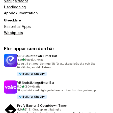
Vanliga frågor
Handledning
Appdokumentation
Utvecklare
Essential Apps
Webbplats
Fler appar som den här
GSC Countdown Timer Bar
av 5 stjärnor
4,9
(484)
•
Gratis
484 recensioner totalt
Lägg till ett nedräkningsfält för att skapa brådska och öka
försäljningen vid blixtreor
Built for Shopify
VR Nedräkningstimer Bar
av 5 stjärnor
5,0
(80)
•
Gratis
80 recensioner totalt
Skapa brist med låglagertellare och fast kundvagnsknapp
Built for Shopify
Profy Banner & Countdown Timer
av 5 stjärnor
4,9
(119)
•
Gratisplan tillgänglig
119 recensioner totalt