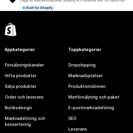
Lägg till nedräkningstimer, kupong och rullande text för nästa rea
Built for Shopify
Appkategorier
Toppkategorier
Försäljningskanaler
Dropshipping
Hitta produkter
Marknadsplatser
Sälja produkter
Produktomdömen
Order och leverans
Merförsäljning och paket
Butiksdesign
E-postmarknadsföring
Marknadsföring och
SEO
konvertering
Leverans