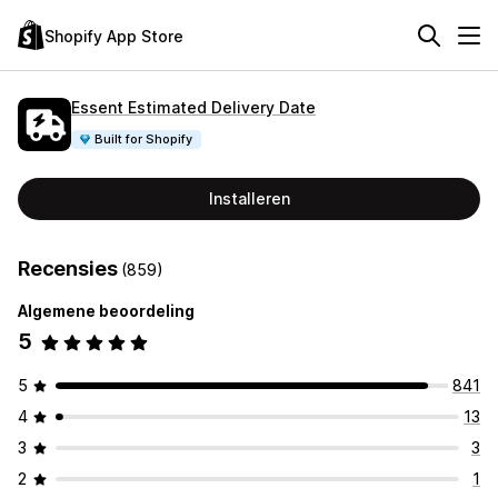
Shopify App Store
Essent Estimated Delivery Date
Built for Shopify
Installeren
Recensies
(859)
Algemene beoordeling
5
5
841
4
13
3
3
2
1