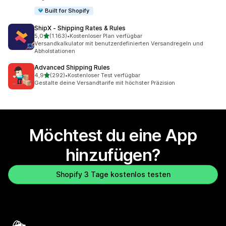
Built for Shopify
ShipX ‑ Shipping Rates & Rules
von 5 Sternen
5,0
(1.163)
•
Kostenloser Plan verfügbar
1163 Rezensionen insgesamt
Versandkalkulator mit benutzerdefinierten Versandregeln und
Abholstationen
Advanced Shipping Rules
von 5 Sternen
4,9
(292)
•
Kostenloser Test verfügbar
292 Rezensionen insgesamt
Gestalte deine Versandtarife mit höchster Präzision
Möchtest du eine App
hinzufügen?
Shopify 3 Tage kostenlos testen