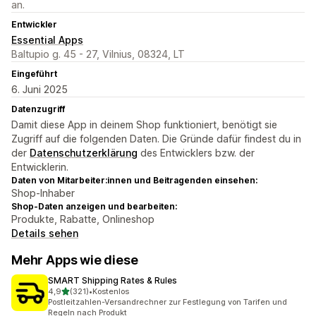
an.
Entwickler
Essential Apps
Baltupio g. 45 - 27, Vilnius, 08324, LT
Eingeführt
6. Juni 2025
Datenzugriff
Damit diese App in deinem Shop funktioniert, benötigt sie
Zugriff auf die folgenden Daten. Die Gründe dafür findest du in
der
Datenschutzerklärung
des Entwicklers bzw. der
Entwicklerin.
Daten von Mitarbeiter:innen und Beitragenden einsehen:
Shop-Inhaber
Shop-Daten anzeigen und bearbeiten:
Produkte, Rabatte, Onlineshop
Details sehen
Mehr Apps wie diese
SMART Shipping Rates & Rules
von 5 Sternen
4,9
(321)
•
Kostenlos
321 Rezensionen insgesamt
Postleitzahlen-Versandrechner zur Festlegung von Tarifen und
Regeln nach Produkt