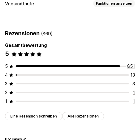
Zustellungsoptionen
Versandtarife
Funktionen anzeigen
Sperrdaten
Countdown Timer
Anpassung
Lieferdatum
Lieferzeit
Geolokalisierung
Rezensionen
(869)
Mehrere Sprachen
Gesamtbewertung
5
5
851
4
13
3
3
2
1
1
1
Eine Rezension schreiben
Alle Rezensionen
ProKases