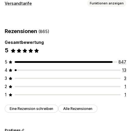
Zustellungsoptionen
Versandtarife
Funktionen anzeigen
Sperrdaten
Countdown Timer
Anpassung
Lieferdatum
Lieferzeit
Geolokalisierung
Rezensionen
(865)
Mehrere Sprachen
Gesamtbewertung
5
5
847
4
13
3
3
2
1
1
1
Eine Rezension schreiben
Alle Rezensionen
ProKases