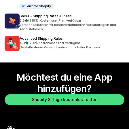
Built for Shopify
ShipX ‑ Shipping Rates & Rules
von 5 Sternen
5,0
(1.163)
•
Kostenloser Plan verfügbar
1163 Rezensionen insgesamt
Versandkalkulator mit benutzerdefinierten Versandregeln und
Abholstationen
Advanced Shipping Rules
von 5 Sternen
4,9
(292)
•
Kostenloser Test verfügbar
292 Rezensionen insgesamt
Gestalte deine Versandtarife mit höchster Präzision
Möchtest du eine App
hinzufügen?
Shopify 3 Tage kostenlos testen