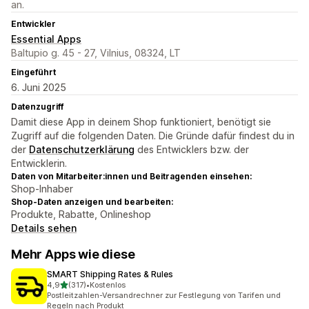
an.
Entwickler
Essential Apps
Baltupio g. 45 - 27, Vilnius, 08324, LT
Eingeführt
6. Juni 2025
Datenzugriff
Damit diese App in deinem Shop funktioniert, benötigt sie
Zugriff auf die folgenden Daten. Die Gründe dafür findest du in
der
Datenschutzerklärung
des Entwicklers bzw. der
Entwicklerin.
Daten von Mitarbeiter:innen und Beitragenden einsehen:
Shop-Inhaber
Shop-Daten anzeigen und bearbeiten:
Produkte, Rabatte, Onlineshop
Details sehen
Mehr Apps wie diese
SMART Shipping Rates & Rules
von 5 Sternen
4,9
(317)
•
Kostenlos
317 Rezensionen insgesamt
Postleitzahlen-Versandrechner zur Festlegung von Tarifen und
Regeln nach Produkt